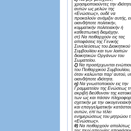
χρησιμοποιούντες την ιδιότητ
αυτών ως μελών της
«Ενώσεως», ουδέ να
προκαλούν ανάμιξιν αυτής, ε
οιανδήποτε πολιτικήν,
κομματικήν πολιτειακήν ή
καθεστωτική διαμάχην.
στ) Να πειθαρχούν εις τας
αποφάσεις της Γενικής
Συνελεύσεως του Διοικητικού
Συμβουλίου και των λοιπών
διοικητικών Οργάνων του
Σωματείου.
ζ)
Να προσέρχωνται ενώπιο
του Πειθαρχικού Συμβουλίου,
όταν καλώνται παρ’ αυτού, 
οιανδήποτε ιδιότητα.
η)
Να γνωστοποιούν εις την
Γραμματείαν της Ενώσεως τ
ακριβή διεύθυνσιν της κατοικ
των ως και πάσαν πληροφορ
σχετικήν με την οικογενειακή
και επαγγελματικήν κατάστα
αυτών, επί τω τέλει
ενημερώσεως του μητρώου τ
«Ενώσεως».
θ)
Να πειθαρχούν απολύτως 
τας περί απεργίας αποφάσει