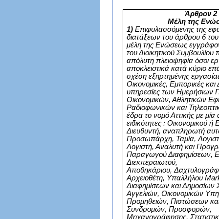
Άρθρον 2
Μέλη της Ενώ
1)
Επιφυλασσόμενης της εφ
διατάξεων του άρθρου 6 το
μέλη της Ενώσεως εγγράφο
του Διοικητικού Συμβουλίου 
απόλυτη πλειοψηφία όσοι ερ
αποκλειστικά κατά κύριο επ
σχέση εξηρτημένης εργασίας
Οικονομικές, Εμπορικές και Δ
υπηρεσίες των Ημερήσιων Π
Οικονομικών, Αθλητικών Εφ
Ραδιοφωνικών και Τηλεοπτ
έδρα το νομό Αττικής με μία
ειδικότητες : Οικονομικού ή
Διευθυντή, αναπληρωτή αυτ
Προσωπάρχη, Ταμία, Λογιστ
Λογιστή, Αναλυτή και Προγρ
Παραγωγού Διαφημίσεων, Ε
Διεκπεραιωτού,
Αποθηκάριου, Δαχτυλογράφ
Αρχειοθέτη, Υπαλλήλου
Mar
Διαφημίσεων και Δημοσίων 
Αγγελιών, Οικονομικών Υπη
Προμηθειών, Πιστώσεων κα
Συνδρομών, Προσφορών,
Μηχανογράφησης, Στατιστικ