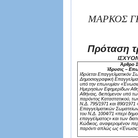
ΜΑ
Πρόταση τ
ΙΣΧ
Άρθρο 1
Ίδρυσις – Επ
Ιδρύεται Επαγγελματικόν Σ
Δημοσιογραφική Επαγγελμα
υπό την επωνυμίαν «Ένωσι
Ημερησίων Εφημερίδων Αθη
Αθήναις, διεπόμενον υπό τω
παρόντος Καταστατικού, τω
Ν.Δ. 795/1971 και 890/1971 
Επαγγελματικών Σωματείω
του Ν.Δ. 1004/71 «περί δημ
επαγγέλματος» και των διατ
Κώδικος, αναφερ
o
μένον πε
παρόντι απλώς ως «Ένωσις