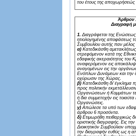
του έτους της αποχωρήσεώς 
Άρθρον 
Διαγραφή 
1.
Διαγράφεται της Ενώσεως
ητιολογημένης αποφάσεως το
Συμβουλίου αυτής παν μέλος
α)
Κατεδικάσθη αμετακλήτως 
στρεφόμενον κατά της Εθνική
εδαφικής ακεραιότητος του Κ
αναφερόμενον εις αποκάλυψ
αναγομένων εις την οργάνωσ
Ενόπλων Δυνάμεων και την δ
οχύρωσιν της Χώρας.
β)
Κατεδικάσθη δι’ έγκλημα 
προς πολιτικήν εκμετάλλευσι
Οργανώσεων ή Κομμάτων τε
ή δια συμμετοχήν εις τοιαύτα
Οργανώσεις.
γ)
Απώλεσε τα υπό των εδαφίω
άρθρου 6 προσόντα.
δ)
Ετιμωρήθη πειθαρχικώς δια
οριστικής διαγραφής. Εις την
Διοικητικόν Συμβούλιον υποχ
την διαγραφήν ευθύς ως η α