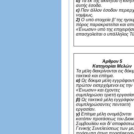
δ)
Τα εκ της ακινήτου ή κινητ
αυτής έσοδα.
ε)
Παν άλλον έσοδον περιερ
νομίμως.
2)
Ο υπό στοιχεία β’ της ηγ
πόρος παρακρατείται και αποδ
«Ένωσιν» υπό της επιχειρήσ
απασχολείται ο υπάλληλος Τ
Άρθρον 5
Κατηγορίαι Μελών
Τα μέλη διακρίνονται εις δόκι
τακτικά και επίτιμα.
α)
Ως δόκιμα μέλη εγγράφοντα
πρώτον εισερχόμενοι εις την
«Ένωσιν» και έχοντες
συμπληρώσει τριετή εργασία
β)
Ως τακτικά μέλη εγγράφοντ
συμπληρώσαντες πενταετή
εργασίαν.
γ)
Επίτιμα μέλη ονομάζονται
κατόπιν προτάσεως του Διοικ
Συμβουλίου και δι’ αποφάσεω
Γενικής Συνελεύσεως των μ
πρόσωπα άτινα προσέφερα