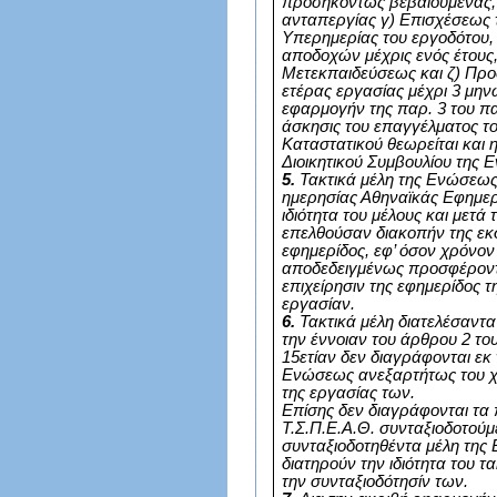
προσηκόντως βεβαιουμένας, 
ανταπεργίας γ) Επισχέσεως τ
Υπερημερίας του εργοδότου, 
αποδοχών μέχρις ενός έτους,
Μετεκπαιδεύσεως και ζ) Πρ
ετέρας εργασίας μέχρι 3 μην
εφαρμογήν της παρ. 3 του 
άσκησις του επαγγέλματος τ
Καταστατικού θεωρείται και η
Διοικητικού Συμβουλίου της
5.
Τακτικά μέλη της Ενώσεως
ημερησίας Αθηναϊκάς Εφημερ
ιδιότητα του μέλους και μετ
επελθούσαν διακοπήν της εκ
εφημερίδος, εφ’ όσον χρόνο
αποδεδειγμένως προσφέροντ
επιχείρησιν της εφημερίδος 
εργασίαν.
6.
Τακτικά μέλη διατελέσαντ
την έννοιαν του άρθρου 2 το
15ετίαν δεν διαγράφονται εκ
Ενώσεως ανεξαρτήτως του χ
της εργασίας των.
Επίσης δεν διαγράφονται τα
Τ.Σ.Π.Ε.Α.Θ. συνταξιοδοτούμ
συνταξιοδοτηθέντα μέλη της
διατηρούν την ιδιότητα του τ
την συνταξιοδότησίν των.