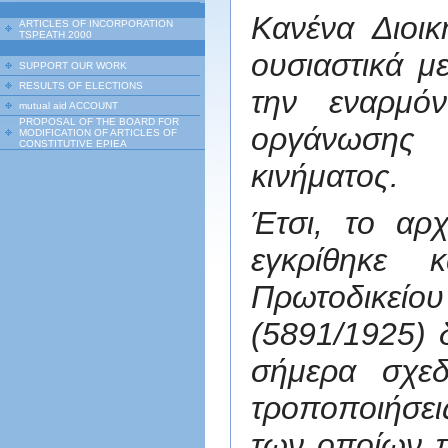
Κανένα Διοι
ARTICLES OF INCORPORATION
TSPEATH 2000
ουσιαστικά μ
SUPPORT OUR WORK
RESULTS OF ELECTIONS
την εναρμό
mutual aid ACCOUNT
PROPOSAL OF THE BOARD FOR
οργάνωσης 
MODIFICATION OF ARTICLES OF
CONSTITUTIVE EPIEA
κινήματος.
Έτσι, το αρ
εγκρίθηκε 
Πρωτοδικεί
(5891/1925) 
σήμερα σχεδ
τροποποιήσει
των οποίων π