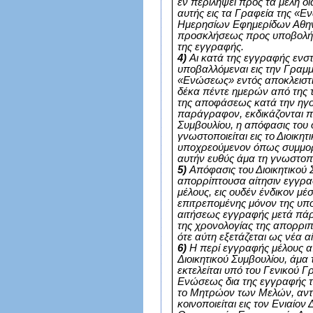
εν περιλήψει προς τα μέλη δ
αυτής εις τα Γραφεία της «
Ημερησίων Εφημερίδων Αθη
προσκλήσεως προς υποβολή
της εγγραφής.
4)
Αι κατά της εγγραφής ενστ
υποβαλλόμεναι εις την Γραμμ
«Ενώσεως» εντός αποκλειστ
δέκα πέντε ημερών από της 
της αποφάσεως κατά την ηγ
παράγραφον, εκδικάζονται π
Συμβουλίου, η απόφασις του 
γνωστοποιείται εις το Διοικητ
υποχρεούμενον όπως συμμ
αυτήν ευθύς άμα τη γνωστοπο
5)
Απόφασις του Διοικητικού 
απορρίπτουσα αίτησιν εγγρ
μέλους, εις ουδέν ένδικον μέ
επιτρεπομένης μόνον της υπ
αιτήσεως εγγραφής μετά πά
της χρονολογίας της απορρι
ότε αύτη εξετάζεται ως νέα αί
6)
Η περί εγγραφής μέλους α
Διοικητικού Συμβουλίου, άμα τ
εκτελείται υπό του Γενικού 
Ενώσεως δια της εγγραφής το
το Μητρώον των Μελών, αντ
κοινοποιείται εις τον Ενιαίο