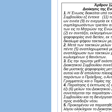
Άρθρον 1
Διοίκησις της 
1.
Η Ένωσις διοικείται υπό το
Συμβουλίου εξ έντεκα (11) τ
ων εννέα (9) εν ενεργεία εκ
συμπληρωσάντων τριετίαν α
των εις το Μητρώον της Ενώ
(2) εν συντάξει, εκλεγομένων
ψηφοφορίας ανά διετίαν, εκ
δικαίωμα ψήφου τακτικών με
2.
Μετά των τακτικών μελών 
πέντε (5) αναπληρωματικά μέ
αναπλήρωσιν των τακτικών 
κωλυομένων ή θανόντων.
3.
Εις την πρώτην μεθ’ εκάστ
Διοικητικού Συμβουλίου συνε
δια μυστικής ψηφοφορίας με
αυτού και δι’ απολύτου πλει
παρόντων ο Πρόεδρος, ο Αντ
Γραμματεύς και ο Ταμίας τη
4.
Παραίτησις ή έκπτωσις εξ 
έξι (6) μελών του Διοικητικού
συνεπάγεται την παραίτησιν
Συμβουλίου και τη διενέργει
προς ανάδειξιν νέου.
5.
Προκειμένου να παραιτηθή
λόγου ολόκληρον το Διοικητι