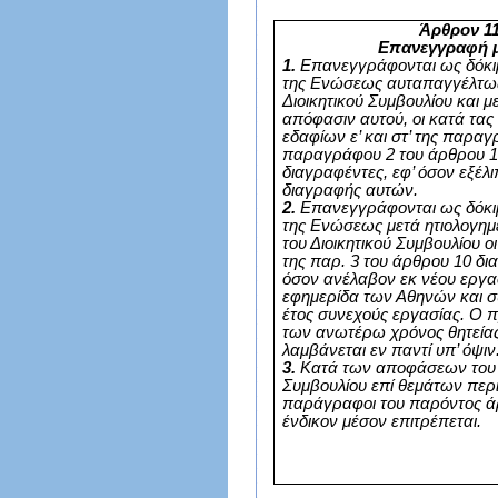
Άρθρον 1
Επανεγγραφή 
1.
Επανεγγράφονται ως δόκιμ
της Ενώσεως αυταπαγγέλτω
Διοικητικού Συμβουλίου και μ
απόφασιν αυτού, οι κατά τας 
εδαφίων ε’ και στ’ της παραγ
παραγράφου 2 του άρθρου 1
διαγραφέντες, εφ’ όσον εξέλι
διαγραφής αυτών.
2.
Επανεγγράφονται ως δόκιμ
της Ενώσεως μετά ητιολογη
του Διοικητικού Συμβουλίου οι
της παρ. 3 του άρθρου 10 δι
όσον ανέλαβον εκ νέου εργα
εφημερίδα των Αθηνών και 
έτος συνεχούς εργασίας. Ο 
των ανωτέρω χρόνος θητεία
λαμβάνεται εν παντί υπ’ όψιν
3.
Κατά των αποφάσεων του 
Συμβουλίου επί θεμάτων περί
παράγραφοι του παρόντος ά
ένδικον μέσον επιτρέπεται.