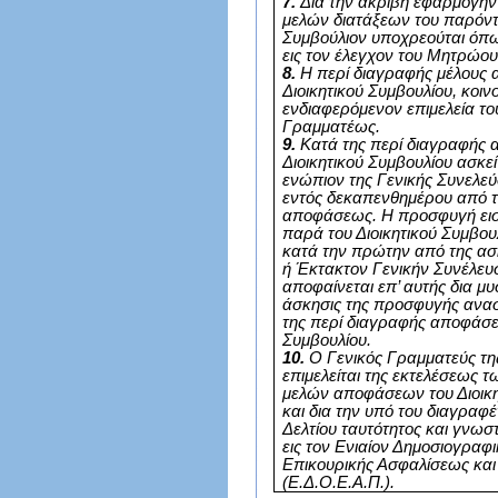
7.
Δια την ακριβή εφαρμογήν
μελών διατάξεων του παρόντο
Συμβούλιον υποχρεούται όπω
εις τον έλεγχον του Μητρώο
8.
Η περί διαγραφής μέλους 
Διοικητικού Συμβουλίου, κοινο
ενδιαφερόμενον επιμελεία το
Γραμματέως.
9.
Κατά της περί διαγραφής
Διοικητικού Συμβουλίου ασκε
ενώπιον της Γενικής Συνελε
εντός δεκαπενθημέρου από τ
αποφάσεως. Η προσφυγή ει
παρά του Διοικητικού Συμβου
κατά την πρώτην από της ασ
ή Έκτακτον Γενικήν Συνέλευσι
αποφαίνεται επ’ αυτής δια μ
άσκησις της προσφυγής αναστ
της περί διαγραφής αποφάσε
Συμβουλίου.
10.
Ο Γενικός Γραμματεύς τ
επιμελείται της εκτελέσεως 
μελών αποφάσεων του Διοικη
και δια την υπό του διαγραφ
Δελτίου ταυτότητος και γνωσ
εις τον Ενιαίον Δημοσιογρα
Επικουρικής Ασφαλίσεως κα
(Ε.Δ.Ο.Ε.Α.Π.).