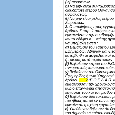
βεβαιουμένων.
η)
Να μην είναι συνταξιούχος
οιουδήποτε ετέρου Οργανισμ
ασφαλίσεως.
θ)
Να μην είναι μέλος ετέρο
Σωματείου.
2.
Ο υποψήφιος προς εγγραφή
άρθρον 7 παρ. 1 αιτήσεως κ
εμφαινόντων την συνδρομήν
ων τα εδάφια α’ – στ’ της η
να υποβάλη εισέτι :
α)
Βεβαίωσιν του Ταμείου Σ
Εφημερίδων Αθηνών και Θεσσ
καταβληθή αι ασφαλιστικαί το
ή τριετίας κατά περίπτωσιν.
β)
Βεβαίωσιν ιατρού του Ε.Ο.Δ
πνευματικώς και σωματικώς 
γ)
Βεβαίωσιν του Οικονομικού
Εφημερίδος ή των Υπηρεσιώ
άρθρου
......2
(Ε.Ο.Ε.Δ.Α.Π. κ
εμφαίνουσαν την χρονολογί
κύριο επάγγελμα απασχόλησίν
εργασίας του και τον μισθόν 
δ)
Βεβαίωσιν δύο τακτικών 
του ήθους αυτού εν των επαγγ
εμφαίνεται η σχέση εργασίας 
ε)
Υπεύθυνον δήλωσιν ότι δεν
του Δημοσίου ή ετέρου οιουδ