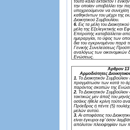
τούτο καλεί έκτακτον Γενική
την οποίαν υποβάλλει την πα
υποχρεούμενον να συνεχίση 
καθηκόντων του μέχρι της εκ
Διοικητικού Συμβουλίου.
6.
Εις τα μέλη του Διοικητικού
μέλη της Εξελεγκτικής και Ε
Επιτροπής καταβάλλεται απο
ημεραργίαι, το ύψος των οπο
δια του εγκρινομένου παρά τ
Γενικής Συνελεύσεως Προϋπ
αναλόγως των οικονομικών 
Ενώσεως.
Άρθρον 13
Αρμοδιότητες Διοικητικ
1.
Το Διοικητικόν Συμβούλιον 
πραγμάτωσιν των κατά το άρ
παρόντος σκοπών της Ενώσ
2.
Το Διοικητικόν Συμβούλιον 
τακτικώς μεν άπαξ του μηνό
οσάκις ήθελε κρίνη τούτο αν
Πρόεδρος ή πέντε (5) τουλάχ
μελών αυτού.
3.
Αι αποφάσεις του Διοικητι
είναι έγκυροι εφ’ όσον λαμβά
απόλυτον πλειοψηφίαν των 
.