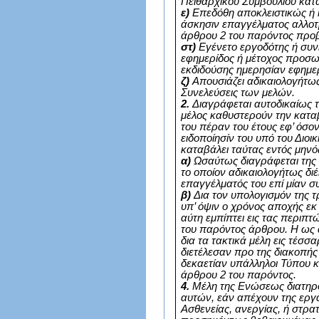
Πειθαρχικού Συμβουλίου κατα
ε)
Επεδόθη αποκλειστικώς ή κ
άσκησιν επαγγέλματος αλλοτ
άρθρου 2 του παρόντος προ
στ)
Εγένετο εργοδότης ή συνι
εφημερίδος ή μέτοχος προσω
εκδιδούσης ημερησίαν εφημε
ζ)
Απουσιάζει αδικαιολογήτως
Συνελεύσεις των μελών.
2.
Διαγράφεται αυτοδικαίως
μέλος καθυστερούν την κατ
του πέραν του έτους εφ’ όσ
ειδοποίησίν του υπό του Διοι
καταβάλει ταύτας εντός μηνό
α)
Ωσαύτως διαγράφεται της
το οποίον αδικαιολογήτως δι
επαγγέλματός του επί μίαν συ
β)
Δια τον υπολογισμόν της τ
υπ’ όψιν ο χρόνος αποχής εκ
αύτη εμπίπτει εις τας περιπτ
του παρόντος άρθρου. Η ως 
δια τα τακτικά μέλη εις τέσσα
διετέλεσαν προ της διακοπής
δεκαετίαν υπάλληλοι Τύπου κ
άρθρου 2 του παρόντος.
4.
Μέλη της Ενώσεως διατηρο
αυτών, εάν απέχουν της εργα
Ασθενείας, ανεργίας, ή στρ