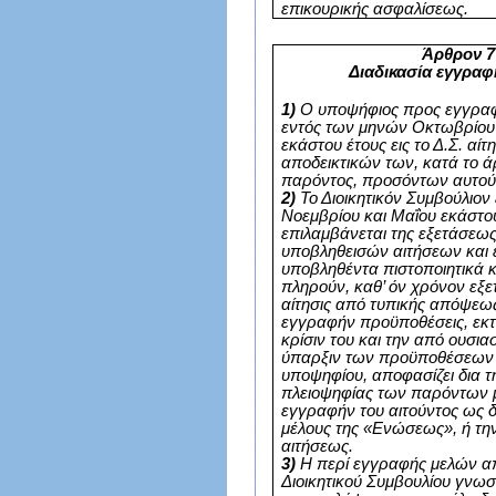
επικουρικής ασφαλίσεως.
Άρθρον 7
Διαδικασία εγγρα
1)
Ο υποψήφιος προς εγγρα
εντός των μηνών Οκτωβρίου 
εκάστου έτους εις το Δ.Σ. αίτ
αποδεικτικών των, κατά το ά
παρόντος, προσόντων αυτού
2)
Το Διοικητικόν Συμβούλιον
Νοεμβρίου και Μαΐου εκάστο
επιλαμβάνεται της εξετάσεω
υποβληθεισών αιτήσεων και 
υποβληθέντα πιστοποιητικά κ
πληρούν, καθ’ όν χρόνον εξετ
αίτησις από τυπικής απόψεως
εγγραφήν προϋποθέσεις, εκτ
κρίσιν του και την από ουσι
ύπαρξιν των προϋποθέσεων
υποψηφίου, αποφασίζει δια 
πλειοψηφίας των παρόντων 
εγγραφήν του αιτούντος ως δ
μέλους της «Ενώσεως», ή τη
αιτήσεως.
3)
Η περί εγγραφής μελών α
Διοικητικού Συμβουλίου γνωστ