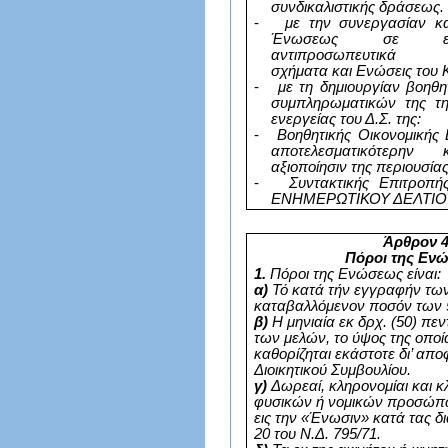
συνδικαλιστικής δράσεως.
-
με την συνεργασίαν κα
Ένωσεως σε ευ
αντιπροσωπευτικά σ
σχήματα και Ενώσεις του 
-
με τη δημιουργίαν βοηθ
συμπληρωματικών της τη
ενεργείας του Δ.Σ. της:
-
Βοηθητικής Οικονομικής 
αποτελεσματικότερην 
αξιοποίησιν της περιουσί
-
Συντακτικής Επιτροπή
ΕΝΗΜΕΡΩΤΙΚΟΥ ΔΕΛΤΙΟΥ 
Άρθρον 
Πόροι της Εν
1.
Πόροι της Ενώσεως είναι:
α)
Τό κατά τήν εγγραφήν τω
καταβαλλόμενον ποσόν των 
β)
Η μηνιαία εκ δρχ. (50) πε
των μελών, το ύψος της οποί
καθορίζηται εκάστοτε δι’ απ
Διοικητικού Συμβουλίου.
γ)
Δωρεαί, κληρονομίαι και κ
φυσικών ή νομικών προσώπω
εις την «Ένωσιν» κατά τας δ
20 του Ν.Δ. 795/71.