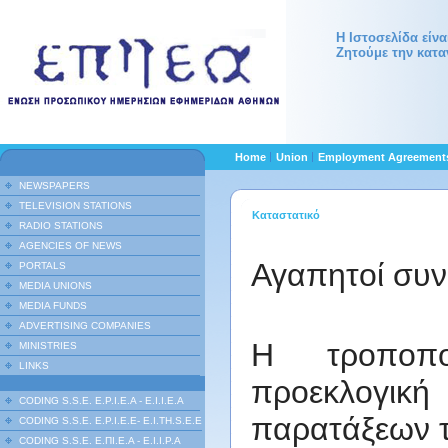
Η Ιστοσελίδα είν
Ζητούμε την κατα
Home
Union
Employment Agreemen
NEWSPAPERS
TELEVISION STATIONS
Καταστατικό
RADIO STATIONS
AGENCIES OF NEWS
Αγαπητοί συν
PORTALS
MEDIA UNIONS
MEDIA FUNDS
ADVERTISING COMPANIES
Η τροποπο
MINISTRIES
LINKS
προεκλογικ
CODING S.S.E. E.P.I.E.A - E.I.I.E.A
παρατάξεων τ
CODING S.S.E. E.P.I.E.E- E.I.TH.S.E.E
CODING S.S.E. Ε.ΠΙ.Ε.Α - Ε.Ι.Ι.P.A