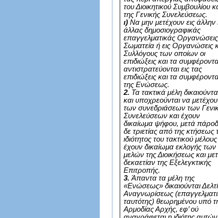
του Διοικητικού Συμβουλίου κ
της Γενικής Συνελεύσεως.
ι)
Να μην μετέχουν εις άλλην
άλλας δημοσιογραφικάς
επαγγελματικάς Οργανώσεις
Σωματεία ή εις Οργανώσεις 
Συλλόγους των οποίων οι
επιδιώξεις και τα συμφέροντ
αντιστρατεύονται εις τας
επιδιώξεις και τα συμφέροντ
της Ενώσεως.
2.
Τα τακτικά μέλη δικαιούντα
και υποχρεούνται να μετέχο
των συνεδριάσεων των Γενι
Συνελεύσεων και έχουν
δικαίωμα ψήφου, μετά πάρο
δε τριετίας από της κτήσεως 
ιδιότητος του τακτικού μέλους
έχουν δικαίωμα εκλογής των
μελών της Διοικήσεως και με
δεκαετίαν της Εξελεγκτικής
Επιτροπής.
3.
Άπαντα τα μέλη της
«Ενώσεως» δικαιούνται Δελτ
Αναγνωρίσεως (επαγγελματι
ταυτότης) θεωρημένου υπό τ
Αρμοδίας Αρχής, εφ’ ού
αναγράφεται η ιδιότης αυτών