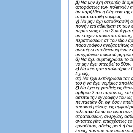
β)
Να μην έχη στερηθή δι’ αμ
αποφάσεως των πολιτικών α
άν παρήλθεν η διάρκεια της
απεκατεστάθη νομίμως
γ)
Να μην έχη καταδικασθή α
ποινήν επί αδικήματι εκ των
περίπτωσις ε’ του Συντάγμα
αν έτυχεν αποκαταστάσεως, ω
περιπτώσεως στ’ του ιδίου ά
παραγράφου ανεξαρτήτως α
ανωτέρω αποδεικνυομένων δ
αντιγράφου ποινικού μητρώο
δ)
Να έχει συμπληρώσει το 18ο
να μην έχει υπερβεί το 50ον.
ε)
Να κέκτηται απολυτήριον Γ
Σχολής.
στ) Να έχει εκπληρώσει τας
του ή να έχει νομίμως απαλλ
ζ)
Να έχει εργασθείς εις θέσ
άρθρου 2 του παρόντος, επί μ
αιτείται την εγγραφήν του ως
πενταετίαν δε, εφ’ όσον αιτε
τακτικού μέλους, εις αμφοτέρ
τελευταία διετία να είναι συ
στρατεύσεως, ανεργίας, ασθε
ανταπεργίας, επισχέσεως ερ
εργοδότου, αδείας μετά ή άν
έτους, πάντων των ανωτέρω