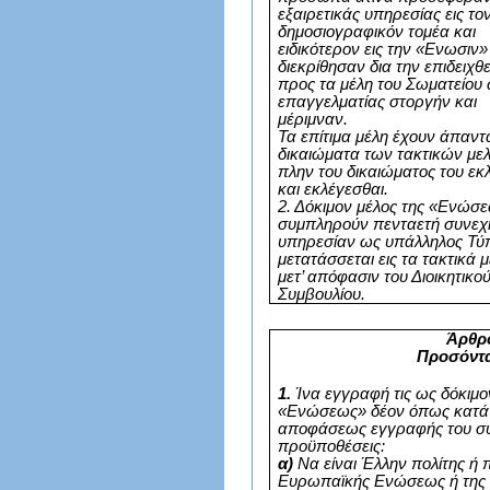
εξαιρετικάς υπηρεσίας εις το
δημοσιογραφικόν τομέα και
ειδικότερον εις την «Ενωσιν»
διεκρίθησαν δια την επιδειχθ
προς τα μέλη του Σωματείου
επαγγελματίας στοργήν και
μέριμναν.
Τα επίτιμα μέλη έχουν άπαντ
δικαιώματα των τακτικών με
πλην του δικαιώματος του εκ
και εκλέγεσθαι.
2. Δόκιμον μέλος της «Ενώσ
συμπληρούν πενταετή συνεχ
υπηρεσίαν ως υπάλληλος Τύ
μετατάσσεται εις τα τακτικά 
μετ’ απόφασιν του Διοικητικο
Συμβουλίου.
Άρθρ
Προσόντ
1.
Ίνα εγγραφή τις ως δόκιμον
«Ενώσεως» δέον όπως κατά 
αποφάσεως εγγραφής του συ
προϋποθέσεις:
α)
Να είναι Έλλην πολίτης ή 
Ευρωπαϊκής Ενώσεως ή της 