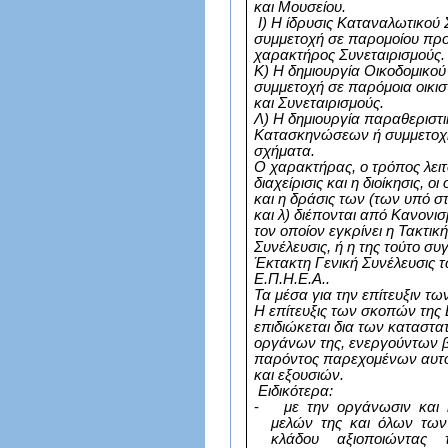
και Μουσείου.
Ι) Η ίδρυσις Καταναλωτικού 
συμμετοχή σε παρομοίου προ
χαρακτήρος Συνεταιρισμούς.
Κ) Η δημιουργία Οικοδομικού
συμμετοχή σε παρόμοια οικι
και Συνεταιρισμούς.
Λ) Η δημιουργία παραθεριστ
Κατασκηνώσεων ή συμμετοχ
σχήματα.
Ο χαρακτήρας, ο τρόπος λειτ
διαχείρισις και η διοίκησις, οι
και η δράσις των (των υπό στοι
και λ) διέπονται από Κανονισ
τον οποίον εγκρίνει η Τακτικ
Συνέλευσις, ή η της τούτο σ
Έκτακτη Γενική Συνέλευσις 
Ε.Π.Η.Ε.Α..
Τα μέσα για την επίτευξιν τ
Η επίτευξις των σκοπών τη
επιδιώκεται δια των καταστα
οργάνων της, ενεργούντων β
παρόντος παρεχομένων αυτο
και εξουσιών.
Ειδικότερα:
-
με την οργάνωσιν και 
μελών της και όλων τω
κλάδου αξιοποιώντας 