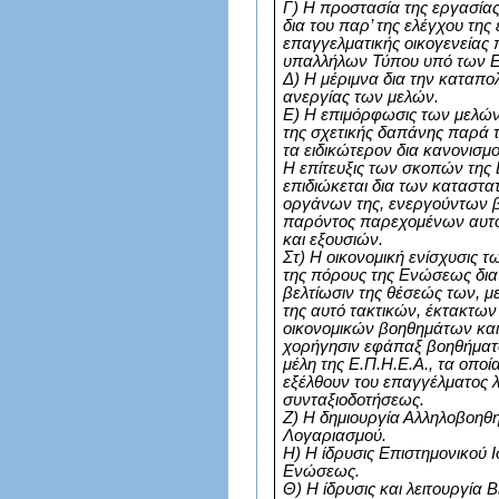
Γ) Η προστασία της εργασία
δια του παρ’ της ελέγχου της 
επαγγελματικής οικογενεία
υπαλλήλων Τύπου υπό των 
Δ) Η μέριμνα δια την καταπο
ανεργίας των μελών.
Ε) Η επιμόρφωσις των μελών
της σχετικής δαπάνης παρά
τα ειδικώτερον δια κανονισμ
Η επίτευξις των σκοπών τη
επιδιώκεται δια των καταστα
οργάνων της, ενεργούντων β
παρόντος παρεχομένων αυτο
και εξουσιών.
Στ) Η οικονομική ενίσχυσις 
της πόρους της Ενώσεως δια 
βελτίωσιν της θέσεώς των, μ
της αυτό τακτικών, έκτακτων
οικονομικών βοηθημάτων και 
χορήγησιν εφάπαξ βοηθήματος
μέλη της Ε.Π.Η.Ε.Α., τα οποί
εξέλθουν του επαγγέλματος 
συνταξιοδοτήσεως.
Ζ) Η δημιουργία Αλληλοβοηθη
Λογαριασμού.
Η) Η ίδρυσις Επιστημονικού 
Ενώσεως.
Θ) Η ίδρυσις και λειτουργία 