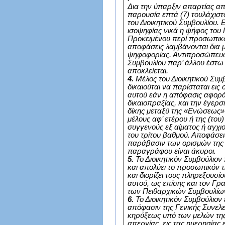
Δια την ύπαρξιν απαρτίας απα
παρουσία επτά (7) τουλάχισ
του Διοικητικού Συμβουλίου.
ισοψηφίας νικά η ψήφος του
Προκειμένου περί προσωπικ
αποφάσεις λαμβάνονται δια 
ψηφοφορίας. Αντιπροσώπευσ
Συμβουλίου παρ’ άλλου έστω 
αποκλείεται.
4.
Μέλος του Διοικητικού Συμ
δικαιούται να παρίσταται εις
αυτού εάν η απόφασις αφορά
δικαιοπραξίας, και την έγερσ
δίκης μεταξύ της «Ενώσεως» 
μέλους αφ’ ετέρου ή της (του
συγγενούς εξ αίματος ή αγχισ
του τρίτου βαθμού. Αποφάσει
παράβασιν των ορισμών της
παραγράφου είναι άκυροι.
5.
Το Διοικητικόν Συμβούλιον
και απολύει το προσωπικόν
και διορίζει τους πληρεξουσί
αυτού, ως επίσης και τον Γρ
των Πειθαρχικών Συμβουλίω
6.
Το Διοικητικόν Συμβούλιον 
απόφασιν της Γενικής Συνελ
κηρύξεως υπό των μελών τ
απεργίας, εις τας ημερησίας