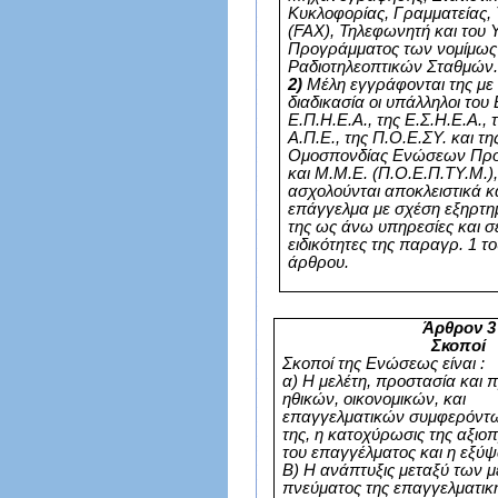
Κυκλοφορίας, Γραμματείας,
(
FAX
), Τηλεφωνητή και του
Προγράμματος των νομίμως
Ραδιοτηλεοπτικών Σταθμών
2)
Μέλη εγγράφονται της με τ
διαδικασία οι υπάλληλοι του 
Ε.Π.Η.Ε.Α., της Ε.Σ.Η.Ε.Α., τ
Α.Π.Ε., της Π.Ο.Ε.ΣΥ. και τ
Ομοσπονδίας Ενώσεων Πρ
και Μ.Μ.Ε. (Π.Ο.Ε.Π.ΤΥ.Μ.)
ασχολούνται αποκλειστικά κ
επάγγελμα με σχέση εξηρτη
της ως άνω υπηρεσίες και σ
ειδικότητες της παραγρ. 1 τ
άρθρου.
Άρθρον 3
Σκοποί
Σκοποί της Ενώσεως είναι :
α) Η μελέτη, προστασία και
ηθικών, οικονομικών, και
επαγγελματικών συμφερόντ
της, η κατοχύρωσις της αξι
του επαγγέλματος και η εξύψ
Β) Η ανάπτυξις μεταξύ των 
πνεύματος της επαγγελματικ