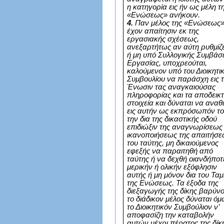
η κατηγορία εις ήν ως μέλη τ
«Ενώσεως» ανήκουν.
4.
Παν μέλος της «Ενώσεως
έχον απαίτησιν εκ της
εργασιακής σχέσεως,
ανεξαρτήτως αν αύτη ρυθμίζε
ή μη υπό Συλλογικής Συμβά
Εργασίας, υποχρεούται,
καλούμενον υπό του Διοικητι
Συμβουλίου να παράσχη εις 
Ένωσιν τας αναγκαιούσας
πληροφορίας και τα αποδεικτ
στοιχεία και δύναται να αναθ
εις αυτήν ως εκπρόσωπόν το
την δια της δικαστικής οδού
επιδιώξιν της αναγνωρίσεως 
ικανοποιήσεως της απαιτήσ
του ταύτης, μη δικαιούμενος
εφεξής να παραιτηθή από
ταύτης ή να δεχθή οιανδήποτ
μερικήν ή ολικήν εξόφλησιν
αυτής ή μη μόνον δια του Ταμ
της Ενώσεως. Τα έξοδα της
διεξαγωγής της δίκης βαρύν
το διάδικον μέλος δύναται ό
το Διοικητικόν Συμβούλιον ν’
αποφασίζη την καταβολήν
αυτών μέχρι πέρατος της δίκ