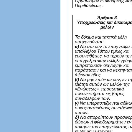
Οργανισμόν Επικουρικής Ασ
Περιθάλψεως.
Άρθρον 8
Υποχρεώσεις και δικαιώμ
μελών
Τα δόκιμα και τακτικά μέλη
υποχρεούνται :
α)
Να ασκούν το επάγγελμα 
υπαλλήλου Τύπου τιμίως και
ευσυνειδήτως, να τηρούν την
επαγγελματικήν αλληλεγγύην
εμπρέπουσαν διαγωγήν και
παράστασιν και να κέκτηνται
άψογον ήθος.
β)
Να μην επιδικώκουν, εν τ
ιδιότητι αυτών ως μελών της
«Ενώσεως», προσωπικά
πλεονεκτήματα εις βάρος
συναδέλφων των.
γ)
Να υπερασπίζωνται αδίκω
συκοφαντημένους συναδέλφ
αυτών.
δ)
Να απορρίπτουν προσφο
δώρων ή φιλοδωρημάτων εν
ασκήσει του επαγγέλματός τ
ε)
Να μην μετέχουν,