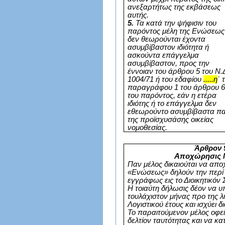
ανεξαρτήτως της εκβάσεως
αυτής.
5.
Τα κατά την ψήφισιν του
παρόντος μέλη της Ενώσεως
δεν θεωρούνται έχοντα
ασυμβίβαστον ιδιότητα ή
ασκούντα επάγγελμα
ασυμβίβαστον, προς την
έννοιαν του άρθρου 5 του Ν.
1004/71 ή του εδαφίου
.....η
΄ 
παραγράφου 1 του άρθρου 
του παρόντος, εάν η ετέρα
ιδιότης ή το επάγγελμα δεν
εθεωρούντο ασυμβίβαστα π
της προϊσχυσάσης οικείας
νομοθεσίας.
Άρθρον 
Αποχώρησις 
Παν μέλος δικαιούται να απ
«Ενώσεως» δηλούν την περί 
εγγράφως εις το Διοικητικόν 
Η τοιαύτη δήλωσις δέον να υ
τουλάχιστον μήνας προ της λ
Λογιστικού έτους και ισχύει δ
Το παραιτούμενον μέλος οφεί
δελτίον ταυτότητας και να κ