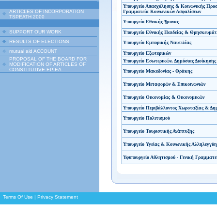
Υπουργείο Απασχόλησης & Κοινωνικής Προσ
ARTICLES OF INCORPORATION
Γραμματεία Κοινωνικών Ασφαλίσεων
TSPEATH 2000
Υπουργείο Εθνικής ¶μυνας
SUPPORT OUR WORK
Υπουργείο Εθνικής Παιδείας & Θρησκευμά
RESULTS OF ELECTIONS
Υπουργείο Εμπορικής Ναυτιλίας
mutual aid ACCOUNT
Υπουργείο Εξωτερικών
PROPOSAL OF THE BOARD FOR
Υπουργείο Εσωτερικών, Δημόσιας Διοίκησης
MODIFICATION OF ARTICLES OF
CONSTITUTIVE EPIEA
Υπουργείο Μακεδονίας - Θράκης
Υπουργείο Μεταφορών & Επικοινωνιών
Υπουργείο Οικονομίας & Οικονομικών
Υπουργείο Περιβάλλοντος Χωροταξίας & Δη
Υπουργείο Πολιτισμού
Υπουργείο Τουριστικής Ανάπτυξης
Υπουργείο Υγείας & Κοινωνικής Αλληλεγγύη
Υφυπουργείο Αθλητισμού - Γενική Γραμματε
Terms Of Use
|
Privacy Statement