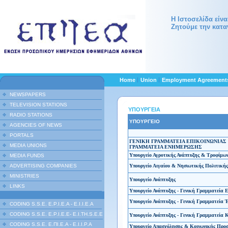
Η Ιστοσελίδα είν
Ζητούμε την κατα
Home
Union
Employment Agreemen
NEWSPAPERS
TELEVISION STATIONS
ΥΠΟΥΡΓΕΙΑ
RADIO STATIONS
ΥΠΟΥΡΓΕΙΟ
AGENCIES OF NEWS
PORTALS
ΓΕΝΙΚΗ ΓΡΑΜΜΑΤΕΙΑ ΕΠΙΚΟΙΝΩΝΙΑΣ
MEDIA UNIONS
ΓΡΑΜΜΑΤΕΙΑ ΕΝΗΜΕΡΩΣΗΣ
Υπουργείο Αγροτικής Ανάπτυξης & Τροφίμω
MEDIA FUNDS
ADVERTISING COMPANIES
Υπουργείο Αιγαίου & Νησιωτικής Πολιτικής
MINISTRIES
Υπουργείο Ανάπτυξης
LINKS
Υπουργείο Ανάπτυξης - Γενική Γραμματεία 
Υπουργείο Ανάπτυξης - Γενική Γραμματεία 
CODING S.S.E. E.P.I.E.A - E.I.I.E.A
CODING S.S.E. E.P.I.E.E- E.I.TH.S.E.E
Υπουργείο Ανάπτυξης - Γενική Γραμματεία
CODING S.S.E. Ε.ΠΙ.Ε.Α - Ε.Ι.Ι.P.A
Υπουργείο Απασχόλησης & Κοινωνικής Προ