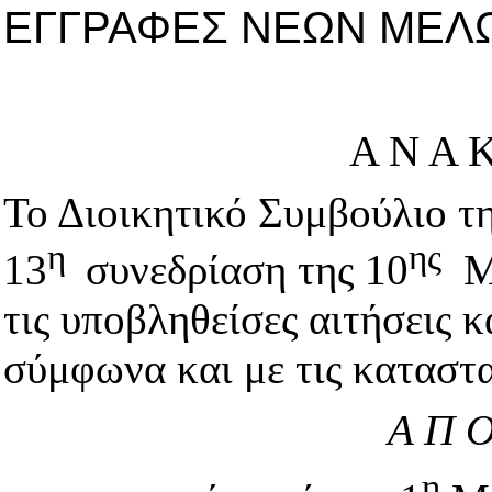
ΕΓΓΡΑΦΕΣ ΝΕΩΝ ΜΕΛ
Α Ν Α Κ
Το Διοικητικό Συμβούλιο τ
η
ης
13
συνεδρίαση της 10
Μα
τις υποβληθείσες αιτήσεις κ
σύμφωνα και με τις καταστα
Α Π Ο
η