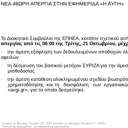
ΝΕΑ 48ΩΡΗ ΑΠΕΡΓΙΑ ΣΤΗΝ ΕΦΗΜΕΡΙΔΑ «Η ΑΥΓΗ»
Το Διοικητικό Συμβούλιο της ΕΠΗΕΑ, κατόπιν σχετικού α
απεργίας από τις 06:00 της Τρίτης, 21 Οκτωβρίου, μέχρ
την άμεση εξόφληση των δεδουλευμένων αποδοχών ό
·
οφειλών
τη δέσμευση του βασικού μετόχου ΣΥΡΙΖΑ για την άμε
·
μισθοδοσίας
την άμεση κατάθεση ολοκληρωμένου σχεδίου βιωσιμό
·
χρηματοδότησης και τη διασφάλιση των εργασιακών
«avgi.gr», για τα οποία δεσμεύτηκε.
Posted on Monday, October 20, 2025 (Archive on Monday, October 27, 2025)
Posted by epieaadmin Contributed by epieaadmin