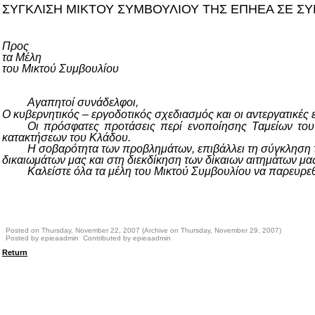
ΣΥΓΚΛΙΣΗ ΜΙΚΤΟΥ ΣΥΜΒΟΥΛΙΟΥ ΤΗΣ ΕΠΗΕΑ ΣΕ ΣΥ
Προς
τα Μέλη
του Μικτού Συμβουλίου
Αγαπητοί συνάδελφοι,
Ο κυβερνητικός – εργοδοτικός σχεδιασμός και οι αντεργατικές ε
Οι πρόσφατες προτάσεις περί ενοποίησης Ταμείων του
κατακτήσεων του Κλάδου.
Η σοβαρότητα των προβλημάτων, επιβάλλει τη σύγκληση 
δικαιωμάτων μας και στη διεκδίκηση των δίκαιων αιτημάτων μα
Καλείστε όλα τα μέλη του Μικτού Συμβουλίου να παρευρεθ
Posted on Thursday, November 22, 2007 (Archive on Thursday, November 29, 2007)
Posted by epieaadmin Contributed by epieaadmin
Return