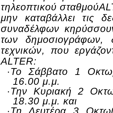
τηλεοπτικού σταθμού
AL
μην καταβάλλει τις δ
συναδέλφων κηρύσσουν 
των δημοσιογράφων, δ
τεχνικών, που εργάζον
ALTER
:
·
Το Σάββατο 1 Οκτω
16.00 μ.μ.
·
Την Κυριακή 2 Οκτω
18.30 μ.μ. και
·
Τη Δευτέρα 3 Οκτω