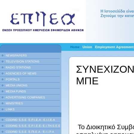
Η Ιστοσελίδα είν
Ζητούμε την κατα
Home
Union
Employment Agreemen
NEWSPAPERS
TELEVISION STATIONS
ΣΥΝΕΧΙΖΟΝΤ
RADIO STATIONS
AGENCIES OF NEWS
ΜΠΕ
PORTALS
MEDIA UNIONS
MEDIA FUNDS
ΑΝΑΚ
ADVERTISING COMPANIES
MINISTRIES
LINKS
CODING S.S.E. E.P.I.E.A - E.I.I.E.A
Το Διοικητικό Συμβ
CODING S.S.E. E.P.I.E.E- E.I.TH.S.E.E
CODING S.S.E. Ε.ΠΙ.Ε.Α - Ε.Ι.Ι.P.A