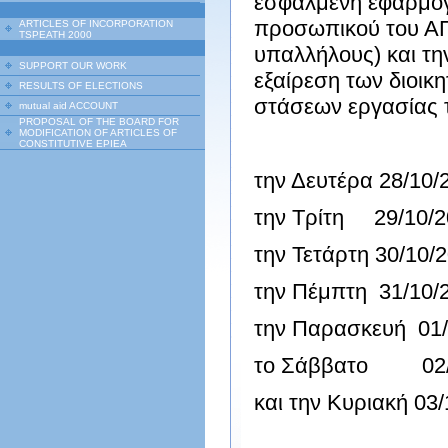
εσφαλμένη εφαρμογή
προσωπικού του ΑΠΕ
ARTICLES OF INCORPORATION
TSPEATH 2000
υπαλλήλους) και τη
SUPPORT OUR WORK
εξαίρεση των διοι
RESULTS OF ELECTIONS
στάσεων εργασίας 
mutual aid ACCOUNT
PROPOSAL OF THE BOARD FOR
MODIFICATION OF ARTICLES OF
CONSTITUTIVE EPIEA
την Δευτέρα 28/10/
την Τρίτη 29/10/20
την Τετάρτη 30/10/
την Πέμπτη 31/10/2
την Παρασκευή 01/1
το Σάββατο 02/11/
και την Κυριακή 03