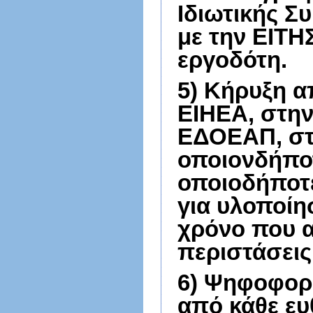
Ιδιωτικής Συ
με την ΕΙΤΗ
εργοδότη.
5) Κήρυξη α
ΕΙΗΕΑ, στην
ΕΔΟΕΑΠ, στο
οποιονδήποτ
οποιοδήποτε
για υλοποίη
χρόνο που αυ
περιστάσεις
6) Ψηφοφορί
από κάθε ευ