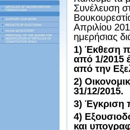
Συνέλευση στ
ARTICLES OF INCORPORATION
TSPEATH 2000
Βουκουρεστίο
SUPPORT OUR WORK
Απριλίου 201
RESULTS OF ELECTIONS
mutual aid ACCOUNT
ημερήσιας δι
PROPOSAL OF THE BOARD FOR
MODIFICATION OF ARTICLES OF
CONSTITUTIVE EPIEA
1) Έκθεση π
από 1/2015 
από την Εξε
2) Οικονομι
31/12/2015.
3) Έγκριση
4) Εξουσιοδ
και υπογραφ