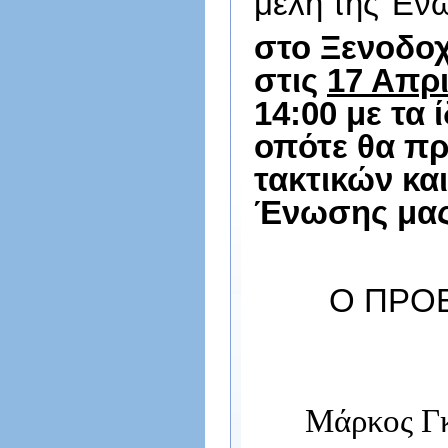
μέλη της Ένω
στο Ξενοδοχ
στις
17 Απρι
14:00 με τα 
οπότε θα πρ
τακτικών κα
Ένωσης μας
Ο Π
Μάρκος Γ