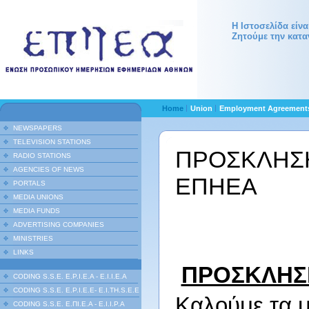
Η Ιστοσελίδα είν
Ζητούμε την κατα
Home
Union
Employment Agreemen
NEWSPAPERS
TELEVISION STATIONS
ΠΡΟΣΚΛΗΣΗ
RADIO STATIONS
AGENCIES OF NEWS
ΕΠΗΕΑ
PORTALS
MEDIA UNIONS
MEDIA FUNDS
ADVERTISING COMPANIES
MINISTRIES
LINKS
ΠΡΟΣΚΛΗΣΗ
CODING S.S.E. E.P.I.E.A - E.I.I.E.A
CODING S.S.E. E.P.I.E.E- E.I.TH.S.E.E
Καλούμε τα μ
CODING S.S.E. Ε.ΠΙ.Ε.Α - Ε.Ι.Ι.P.A