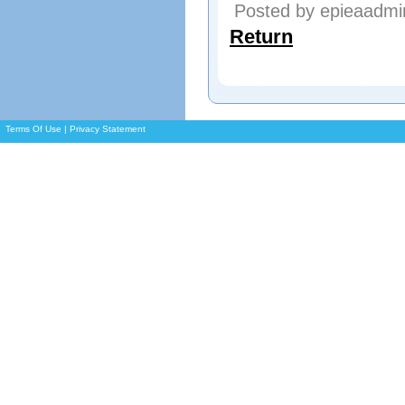
Posted by epieaadmi
Return
Terms Of Use
|
Privacy Statement