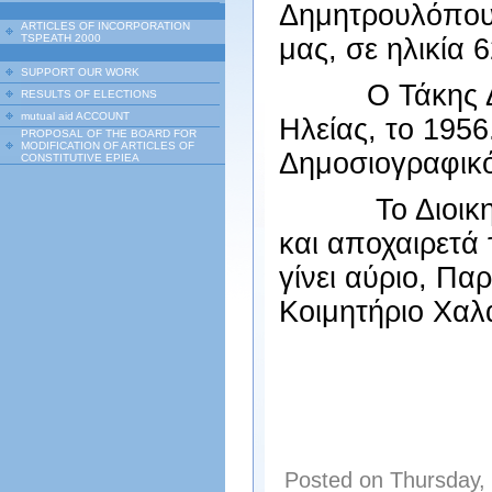
Δημητρουλόπουλ
ARTICLES OF INCORPORATION
TSPEATH 2000
μας, σε ηλικία 
SUPPORT OUR WORK
Ο Τάκης Δημη
RESULTS OF ELECTIONS
mutual aid ACCOUNT
Ηλείας, το 195
PROPOSAL OF THE BOARD FOR
MODIFICATION OF ARTICLES OF
Δημοσιογραφικ
CONSTITUTIVE EPIEA
Το Διοικητικό
και αποχαιρετά
γίνει αύριο, Π
Κοιμητήριο
ΤΟ ΔΙΟ
Posted on Thursday,