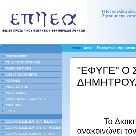
Η Ιστοσελίδα είν
Ζητούμε την κατα
Home
Union
Employment Agreemen
NEWSPAPERS
TELEVISION STATIONS
"ΕΦΥΓΕ" Ο
RADIO STATIONS
AGENCIES OF NEWS
ΔΗΜΗΤΡΟΥ
PORTALS
MEDIA UNIONS
MEDIA FUNDS
ADVERTISING COMPANIES
MINISTRIES
LINKS
Το Διοικητικό
CODING S.S.E. E.P.I.E.A - E.I.I.E.A
CODING S.S.E. E.P.I.E.E- E.I.TH.S.E.E
ανακοινώνει το
CODING S.S.E. Ε.ΠΙ.Ε.Α - Ε.Ι.Ι.P.A