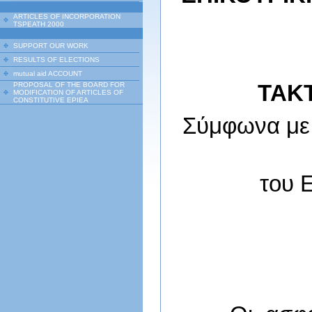
ARTICLES OF INCORPORATION
TSPEATH 2000
SUPPORT OUR WORK
RESULTS OF ELECTIONS
mutual aid ACCOUNT
ΤΑΚ
PROPOSAL OF THE BOARD FOR
MODIFICATION OF ARTICLES OF
CONSTITUTIVE EPIEA
Σύμφωνα με τ
του Ε.Δ.Ο.