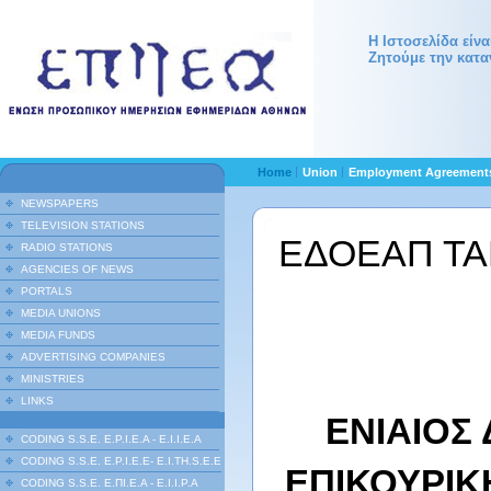
Η Ιστοσελίδα είν
Ζητούμε την κατα
Home
Union
Employment Agreemen
NEWSPAPERS
TELEVISION STATIONS
ΕΔΟΕΑΠ ΤΑ
RADIO STATIONS
AGENCIES OF NEWS
PORTALS
MEDIA UNIONS
MEDIA FUNDS
ADVERTISING COMPANIES
MINISTRIES
LINKS
ΕΝΙΑΙΟΣ
CODING S.S.E. E.P.I.E.A - E.I.I.E.A
CODING S.S.E. E.P.I.E.E- E.I.TH.S.E.E
ΕΠΙΚΟΥΡΙΚ
CODING S.S.E. Ε.ΠΙ.Ε.Α - Ε.Ι.Ι.P.A