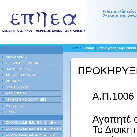
Η Ιστοσελίδα είν
Ζητούμε την κατα
Home
Union
Employment Agreemen
NEWSPAPERS
TELEVISION STATIONS
ΠΡΟΚΗΡΥΞ
RADIO STATIONS
AGENCIES OF NEWS
PORTALS
MEDIA UNIONS
Α.Π.1006
MEDIA FUNDS
ADVERTISING COMPANIES
MINISTRIES
LINKS
Αγαπητέ 
CODING S.S.E. E.P.I.E.A - E.I.I.E.A
Το Διοικη
CODING S.S.E. E.P.I.E.E- E.I.TH.S.E.E
CODING S.S.E. Ε.ΠΙ.Ε.Α - Ε.Ι.Ι.P.A