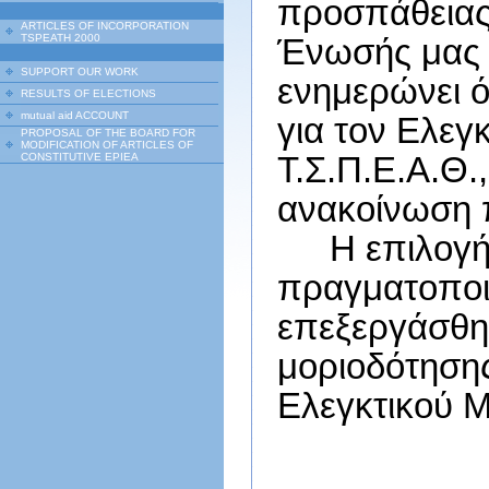
προσπάθειας
ARTICLES OF INCORPORATION
TSPEATH 2000
Ένωσής μας 
SUPPORT OUR WORK
ενημερώνει ό
RESULTS OF ELECTIONS
mutual aid ACCOUNT
για τον Ελεγ
PROPOSAL OF THE BOARD FOR
MODIFICATION OF ARTICLES OF
Τ.Σ.Π.Ε.Α.Θ.
CONSTITUTIVE EPIEA
ανακοίνωση 
Η επιλογ
πραγματοποιη
επεξεργάσθηκ
μοριοδότησης
Ελεγκτικού 