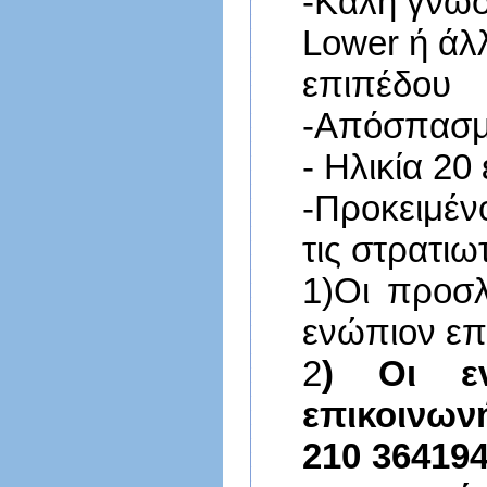
-Καλή γνώσ
Lower
ή άλλ
επιπέδου
-Απόσπασμ
- Ηλικία 20
-Προκειμέν
τις στρατιω
1)Οι προσλ
ενώπιον
επ
2
) Οι εν
επικοινων
210 364194