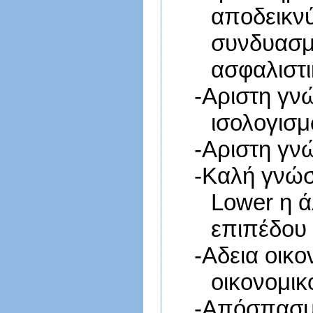
αποδεικνύ
συνδυασμό
ασφαλιστ
-
Αριστη γνώ
ισολογισ
-
Αριστη γν
-
Καλή γνώσ
Lower η ά
επιπέδου
-
Αδεια οικ
οικονομικ
-
Απόσπασμα