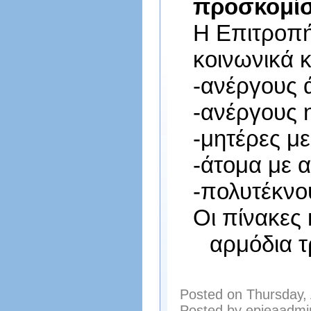
προσκομίσ
Η Επιτροπή
κοινωνικά κ
-
ανέργους 
-
ανέργους η
-
μητέρες με
-
άτομα με 
-
πολυτέκνο
Οι πίνακες
αρμόδια τ
Posted on Thursday, 
Posted by epieaadmi