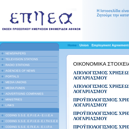
Η Ιστοσελίδα είν
Ζητούμε την κατα
Home
Union
Employment Agreemen
NEWSPAPERS
TELEVISION STATIONS
ΟΙΚΟΝΟΜΙΚΑ ΣΤΟΙΧΕΙΑ
RADIO STATIONS
AGENCIES OF NEWS
ΑΠΟΛΟΓΙΣΜΟΣ ΧΡΗΣΕΩΣ 1
PORTALS
ΛΟΓΑΡΙΑΣΜΟΥ
MEDIA UNIONS
ΑΠΟΛΟΓΙΣΜΟΣ ΧΡΗΣΕΩΣ 1
MEDIA FUNDS
ΛΟΓΑΡΙΑΣΜΟΥ
ADVERTISING COMPANIES
ΠΡΟΫΠΟΛΟΓΙΣΜΟΣ ΧΡΗΣΕΩ
MINISTRIES
ΛΟΓΑΡΙΑΣΜΟΥ
LINKS
ΠΡΟΫΠΟΛΟΓΙΣΜΟΣ ΧΡΗΣΕΩ
CODING S.S.E. E.P.I.E.A - E.I.I.E.A
ΛΟΓΑΡΙΑΣΜΟΥ
CODING S.S.E. E.P.I.E.E- E.I.TH.S.E.E
ΠΡΟΫΠΟΛΟΓΙΣΜΟΣ ΧΡΗΣΕΩ
CODING S.S.E. Ε.ΠΙ.Ε.Α - Ε.Ι.Ι.P.A