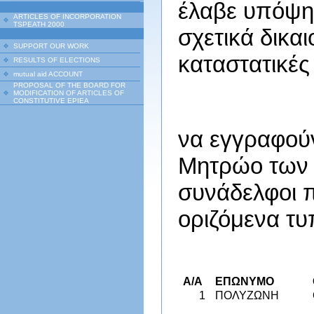
έλαβε υπόψη 
ARTICLES OF INCORPORATION
TSPEATH 2000
σχετικά δικα
SUPPORT OUR WORK
καταστατικές 
RESULTS OF ELECTIONS
mutual aid ACCOUNT
PROPOSAL OF THE BOARD FOR
MODIFICATION OF ARTICLES OF
CONSTITUTIVE EPIEA
να εγγραφού
Μητρώο των 
συνάδελφοι π
οριζόμενα τυ
Α/Α
ΕΠΩΝΥΜΟ
1
ΠΟΛΥΖΩΝΗ