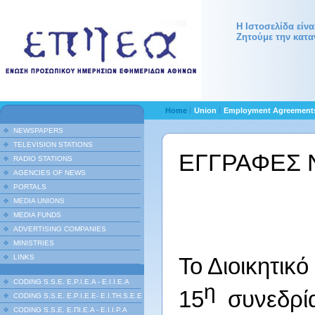
Η Ιστοσελίδα είν
Ζητούμε την κατα
Home
Union
Employment Agreemen
NEWSPAPERS
TELEVISION STATIONS
ΕΓΓΡΑΦΕΣ
RADIO STATIONS
AGENCIES OF NEWS
PORTALS
MEDIA UNIONS
MEDIA FUNDS
ADVERTISING COMPANIES
MINISTRIES
LINKS
Το Διοικητικ
CODING S.S.E. E.P.I.E.A - E.I.I.E.A
η
15
συνεδρία
CODING S.S.E. E.P.I.E.E- E.I.TH.S.E.E
CODING S.S.E. Ε.ΠΙ.Ε.Α - Ε.Ι.Ι.P.A