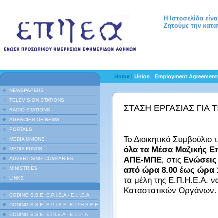
Η Ιστοσελίδα είν
Ζητούμε την κατα
Home
Union
Employment Agreemen
NEWSPAPERS
TELEVISION STATIONS
ΣΤΑΣΗ ΕΡΓΑΣΙΑΣ ΓΙΑ 
RADIO STATIONS
AGENCIES OF NEWS
PORTALS
Το Διοικητικό Συμβούλιο
MEDIA UNIONS
όλα τα Μέσα Μαζικής Επ
MEDIA FUNDS
ΑΠΕ-ΜΠΕ
, στις
Ενώσεις
ADVERTISING COMPANIES
από ώρα 8.00 έως ώρα 1
MINISTRIES
LINKS
τα μέλη της Ε.Π.Η.Ε.Α. 
Καταστατικών Οργάνων.
CODING S.S.E. E.P.I.E.A - E.I.I.E.A
CODING S.S.E. E.P.I.E.E- E.I.TH.S.E.E
CODING S.S.E. Ε.ΠΙ.Ε.Α - Ε.Ι.Ι.P.A