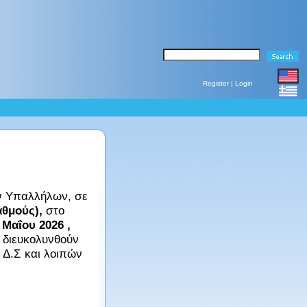
Register
|
Login
ών Υπαλλήλων, σε
αθμούς),
στο
 Μαΐου 2026 ,
 διευκολυνθούν
 Δ.Σ και λοιπών