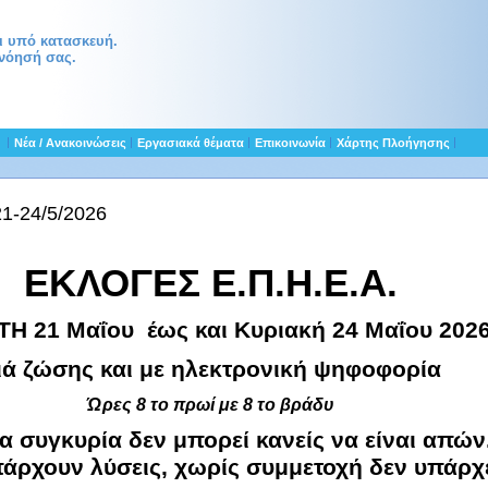
αι υπό κατασκευή.
νόησή σας.
ς
Νέα / Ανακοινώσεις
Εργασιακά θέματα
Επικοινωνία
Χάρτης Πλοήγησης
1-24/5/2026
ΕΚΛΟΓΕΣ Ε.Π.Η.Ε.Α.
Η 21 Μαΐου έως και Κυριακή 24 Μαΐου 202
ιά ζώσης και με ηλεκτρονική ψηφοφορία
Ώρες 8 το πρωί με 8 το βράδυ
 συγκυρία δεν μπορεί κανείς να είναι απών
πάρχουν λύσεις, χωρίς συμμετοχή δεν υπάρχ