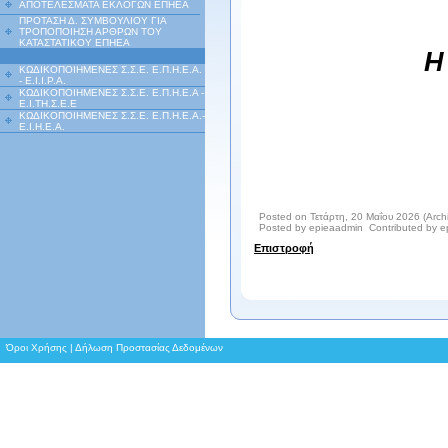
ΑΠΟΤΕΛΕΣΜΑΤΑ ΕΚΛΟΓΩΝ ΕΠΗΕΑ
ΠΡΟΤΑΣΗ Δ. ΣΥΜΒΟΥΛΙΟΥ ΓΙΑ
ΤΡΟΠΟΠΟΙΗΣΗ ΑΡΘΡΩΝ ΤΟΥ
ΚΑΤΑΣΤΑΤΙΚΟΥ ΕΠΗΕΑ
Η
ΚΩΔΙΚΟΠΟΙΗΜΕΝΕΣ Σ.Σ.Ε. Ε.Π.Η.Ε.Α.
- Ε.Ι.Ι.P.A.
ΚΩΔΙΚΟΠΟΙΗΜΕΝΕΣ Σ.Σ.Ε. Ε.Π.Η.Ε.Α -
Ε.Ι.ΤΗ.Σ.Ε.Ε
ΚΩΔΙΚΟΠΟΙΗΜΕΝΕΣ Σ.Σ.Ε. Ε.Π.Η.Ε.Α.-
Ε.Ι.Η.Ε.Α.
Posted on Τετάρτη, 20 Μαΐου 2026 (Arch
Posted by epieaadmin Contributed by 
Επιστροφή
Όροι Χρήσης
|
Δήλωση Προστασίας Δεδομένων