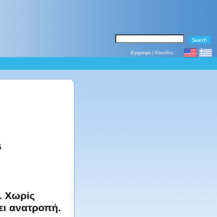
Εγγραφή
|
Είσοδος
6
. Χωρίς
ει ανατροπή.