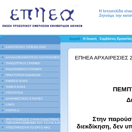
Η Ιστοσελίδα είν
Ζητούμε την κατα
Αρχική
Η ένωση
Συμβάσεις Εργασία
ΚΑΤΑΣΤΑΤΙΚΟ ΤΣΠΕΑΘ 2000
ΕΠΗΕΑ ΑΡΧΑΙΡΕΣΙΕΣ 2
ΑΛΛΗΛΟΒΟΗΘΗΤΙΚΟΣ ΛΟΓΑΡΙΑΣΜΟΣ
ΤΗΛΕΟΠΤΙΚΟΙ ΣΤΑΘΜΟΙ
ΡΑΔΙΟΦΩΝΙΚΟΙ ΣΤΑΘΜΟΙ
ΠΡΑΚΤΟΡΕΙΑ ΕΙΔΗΣΕΩΝ
ΕΝΩΣΕΙΣ Μ.Μ.Ε.
ΤΑΜΕΙΑ Μ.Μ.Ε.
ΠΕΜΠΤ
ΥΠΟΥΡΓΕΙΑ
Δ
ΔΙΑΦΗΜΙΣΤΙΚΕΣ ΕΤΑΙΡΙΕΣ
LINKS
PORTALS
Στην παρούσα
ΠΡΟΫΠΟΘΕΣΕΙΣ ΣΥΝΤΑΞΙΟΔΟΤΗΣΗΣ
ΤΩΝ ΑΣΦΑΛΙΣΜΕΝΩΝ ΤΟΥ Τ.Σ.Π.Ε.Α.Θ
διεκδίκηση, δεν υ
ΥΠΟΣΤΗΡΙΖΟΥΝ ΤΟ ΕΡΓΟ ΜΑΣ