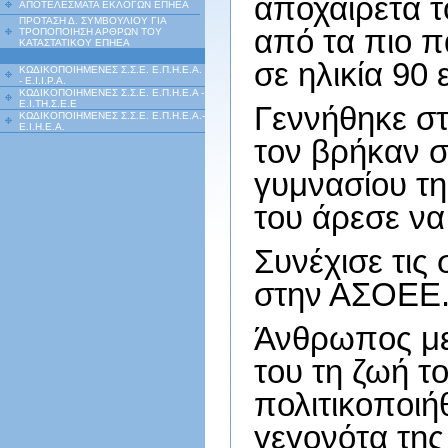
αποχαιρετά τ
ΑΠΟΤΕΛΕΣΜΑΤΑ ΕΚΛΟΓΩΝ ΕΠΗΕΑ
ΠΡΟΤΑΣΗ Δ. ΣΥΜΒΟΥΛΙΟΥ ΓΙΑ
από τα πιο π
ΤΡΟΠΟΠΟΙΗΣΗ ΑΡΘΡΩΝ ΤΟΥ
ΚΑΤΑΣΤΑΤΙΚΟΥ ΕΠΗΕΑ
σε ηλικία 90 
ΚΩΔΙΚΟΠΟΙΗΜΕΝΕΣ Σ.Σ.Ε. Ε.Π.Η.Ε.Α.
- Ε.Ι.Ι.P.A.
ΚΩΔΙΚΟΠΟΙΗΜΕΝΕΣ Σ.Σ.Ε. Ε.Π.Η.Ε.Α -
Ε.Ι.ΤΗ.Σ.Ε.Ε
Γεννήθηκε στ
ΚΩΔΙΚΟΠΟΙΗΜΕΝΕΣ Σ.Σ.Ε. Ε.Π.Η.Ε.Α.-
Ε.Ι.Η.Ε.Α.
τον βρήκαν σ
γυμνασίου τη
του άρεσε να 
Συνέχισε τις
στην ΑΣΟΕΕ
Άνθρωπος με 
του τη ζωή το
πολιτικοποιή
γεγονότα της 