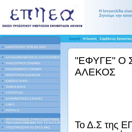
Η Ιστοσελίδα είν
Ζητούμε την κατα
Αρχική
Η ένωση
Συμβάσεις Εργασία
ΚΑΤΑΣΤΑΤΙΚΟ ΤΣΠΕΑΘ 2000
"ΕΦΥΓΕ" Ο
ΑΛΛΗΛΟΒΟΗΘΗΤΙΚΟΣ ΛΟΓΑΡΙΑΣΜΟΣ
ΤΗΛΕΟΠΤΙΚΟΙ ΣΤΑΘΜΟΙ
ΑΛΕΚΟΣ
ΡΑΔΙΟΦΩΝΙΚΟΙ ΣΤΑΘΜΟΙ
ΠΡΑΚΤΟΡΕΙΑ ΕΙΔΗΣΕΩΝ
ΕΝΩΣΕΙΣ Μ.Μ.Ε.
ΤΑΜΕΙΑ Μ.Μ.Ε.
ΥΠΟΥΡΓΕΙΑ
ΔΙΑΦΗΜΙΣΤΙΚΕΣ ΕΤΑΙΡΙΕΣ
LINKS
PORTALS
ΠΡΟΫΠΟΘΕΣΕΙΣ ΣΥΝΤΑΞΙΟΔΟΤΗΣΗΣ
Το Δ.Σ της Ε
ΤΩΝ ΑΣΦΑΛΙΣΜΕΝΩΝ ΤΟΥ Τ.Σ.Π.Ε.Α.Θ
ΥΠΟΣΤΗΡΙΖΟΥΝ ΤΟ ΕΡΓΟ ΜΑΣ