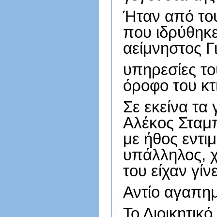
Ήταν από το
που ιδρύθηκε
αείμνηστος Γ
υπηρεσίες το
όροφο του κτ
Σε εκείνα τα
Αλέκος Σταμπ
με ήθος εντι
υπάλληλος, χ
του είχαν γί
Αντίο αγαπημ
Το Διοικητικό