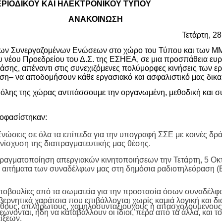
ΡΙΟΔΙΚΟΥ ΚΑΙ ΗΛΕΚΤΡΟΝΙΚΟΥ ΤΥΠΟΥ
ΑΝΑΚΟΙΝΩΣΗ
Τετάρτη, 2
των Συνεργαζομένων Ενώσεων στο χώρο του Τύπου και των Μ
υ νέου Προεδρείου του Δ.Σ. της ΕΣΗΕΑ, σε μια προσπάθεια ευ
άσης, απέναντι στις συνεχιζόμενες πολύμορφες κινήσεις των 
ση– να αποδομήσουν κάθε εργασιακό και ασφαλιστικό μας δικα
 όλης της χώρας αντιτάσσουμε την οργανωμένη, μεθοδική και σ
ποφασίστηκαν:
Ενώσεις σε όλα τα επίπεδα για την υπογραφή ΣΣΕ με κοινές δρά
 ενίσχυση της διαπραγματευτικής μας θέσης.
ραγματοποίηση απεργιακών κινητοποιήσεων την Τετάρτη, 5 Ο
ια αιτήματα των συναδέλφων μας στη δημόσια ραδιοτηλεόραση (
οβουλίες από τα σωματεία για την προστασία όσων συναδέλφ
ερνητικά χαράτσια που επιβάλλονται χωρίς καμιά λογική και δι
σθους, απλήρωτους, χαμηλοσυνταξιούχους ή απασχολούμενους 
νονται, ήδη να καταβάλλουν οι ίδιοι, πέρα από τα άλλα, και 
ίξεων.