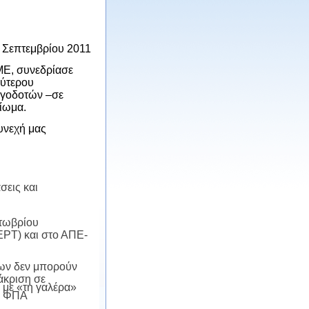
8 Σεπτεμβρίου 2011
ΜΕ, συνεδρίασε
ρύτερου
εργοδοτών –σε
ίωμα.
υνεχή μας
σεις και
κτωβρίου
ΕΡΤ) και στο ΑΠΕ-
ων δεν μπορούν
άκριση σε
με «τη γαλέρα»
το ΦΠΑ