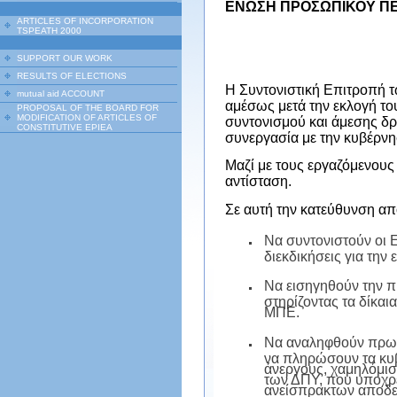
ΕΝΩΣΗ ΠΡΟΣΩΠΙΚΟΥ ΠΕ
ARTICLES OF INCORPORATION
TSPEATH 2000
SUPPORT OUR WORK
RESULTS OF ELECTIONS
Η Συντονιστική Επιτροπή 
mutual aid ACCOUNT
αμέσως μετά την εκλογή το
PROPOSAL OF THE BOARD FOR
MODIFICATION OF ARTICLES OF
συντονισμού και άμεσης δρ
CONSTITUTIVE EPIEA
συνεργασία με την κυβέρνη
Μαζί με τους εργαζόμενους
αντίσταση.
Σε αυτή την κατεύθυνση α
Να συντονιστούν οι 
διεκδικήσεις για την
Να εισηγηθούν την π
στηρίζοντας τα δίκα
ΜΠΕ.
Να αναληφθούν πρωτ
να πληρώσουν τα κυβ
άνεργους, χαμηλόμι
των ΔΠΥ, που υποχρεώ
ανείσπρακτων αποδε