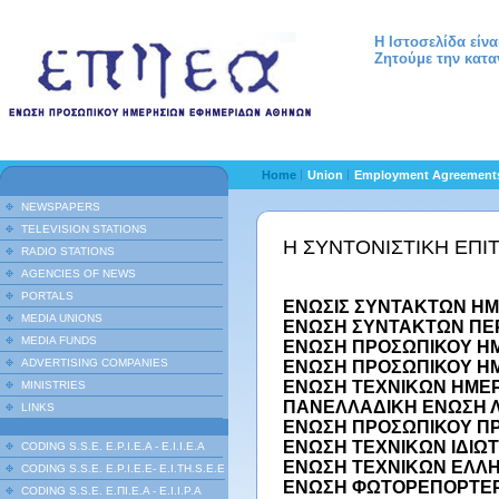
Η Ιστοσελίδα είν
Ζητούμε την κατα
Home
Union
Employment Agreemen
NEWSPAPERS
TELEVISION STATIONS
Η ΣΥΝΤΟΝΙΣΤΙΚΗ ΕΠΙ
RADIO STATIONS
AGENCIES OF NEWS
PORTALS
ΕΝΩΣΙΣ ΣΥΝΤΑΚΤΩΝ Η
MEDIA UNIONS
ΕΝΩΣΗ ΣΥΝΤΑΚΤΩΝ ΠΕ
MEDIA FUNDS
ΕΝΩΣΗ ΠΡΟΣΩΠΙΚΟΥ Η
ADVERTISING COMPANIES
ΕΝΩΣΗ ΠΡΟΣΩΠΙΚΟΥ ΗΜ
ΕΝΩΣΗ ΤΕΧΝΙΚΩΝ ΗΜΕΡ
MINISTRIES
ΠΑΝΕΛΛΑΔΙΚΗ ΕΝΩΣΗ 
LINKS
ΕΝΩΣΗ ΠΡΟΣΩΠΙΚΟΥ Π
ΕΝΩΣΗ ΤΕΧΝΙΚΩΝ ΙΔΙΩ
CODING S.S.E. E.P.I.E.A - E.I.I.E.A
ΕΝΩΣΗ ΤΕΧΝΙΚΩΝ ΕΛΛΗ
CODING S.S.E. E.P.I.E.E- E.I.TH.S.E.E
ΕΝΩΣΗ ΦΩΤΟΡΕΠΟΡΤΕ
CODING S.S.E. Ε.ΠΙ.Ε.Α - Ε.Ι.Ι.P.A