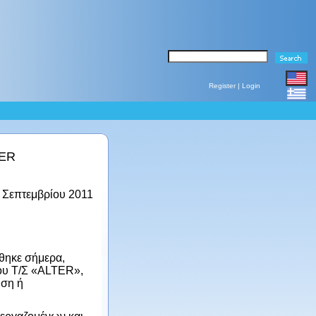
Register
|
Login
TER
 Σεπτεμβρίου 2011
θηκε σήμερα,
του Τ/Σ «ALTER»,
υση ή