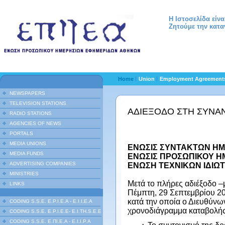
Η Ιστοσελίδα είν
Ζητούμε την κατα
Home
Union
Employment Agreemen
NEWSPAPERS
TELEVISION STATIONS
ΑΔΙΕΞΟΔΟ ΣΤΗ ΣΥΝΑ
RADIO STATIONS
AGENCIES OF NEWS
PORTALS
MEDIA UNIONS
ΕΝΩΣΙΣ ΣΥΝΤΑΚΤΩΝ Η
MEDIA FUNDS
ΕΝΩΣΙΣ ΠΡΟΣΩΠΙΚΟΥ 
ADVERTISING COMPANIES
ΕΝΩΣΗ ΤΕΧΝΙΚΩΝ ΙΔΙΩ
MINISTRIES
Μετά το πλήρες αδιέξοδο 
LINKS
Πέμπτη, 29 Σεπτεμβρίου 2
κατά την οποία ο Διευθύνω
CODING S.S.E. E.P.I.E.A - E.I.I.E.A
χρονοδιάγραμμα καταβολής
CODING S.S.E. E.P.I.E.E- E.I.TH.S.E.E
CODING S.S.E. Ε.ΠΙ.Ε.Α - Ε.Ι.Ι.P.A