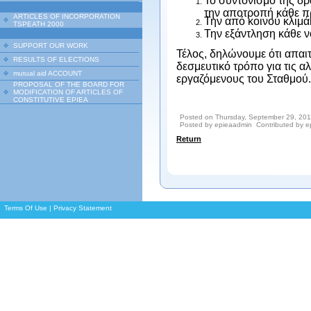
Το συντονισμό της δρ
την αποτροπή κάθε π
ARTICLES OF INCORPORATION
Την από κοινού κλιμ
TSPEATH 2000
Την εξάντληση κάθε ν
SUPPORT OUR WORK
Τέλος, δηλώνουμε ότι απαι
RESULTS OF ELECTIONS
δεσμευτικό τρόπο για τις 
mutual aid ACCOUNT
εργαζόμενους του Σταθμού.
PROPOSAL OF THE BOARD FOR
MODIFICATION OF ARTICLES OF
CONSTITUTIVE EPIEA
Posted on Thursday, September 29, 2011
Posted by epieaadmin Contributed by 
Return
Terms Of Use
|
Privacy Statement