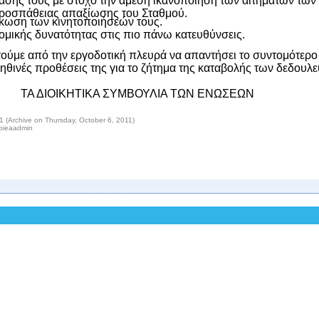
άσης τους με στόχο την άμεση ικανοποίηση των αιτημάτων των
ροσπάθειας απαξίωσης του Σταθμού.
άκωση των κινητοποιήσεών τους.
ομικής δυνατότητας στις πιο πάνω κατευθύνσεις.
τούμε από την εργοδοτική πλευρά να απαντήσει το συντομότερο
αληθινές προθέσεις της για το ζήτημα της καταβολής των δεδου
ΤΑ ΔΙΟΙΚΗΤΙΚΑ ΣΥΜΒΟΥΛΙΑ ΤΩΝ ΕΝΩΣΕΩΝ
 (Archive on Thursday, October 6, 2011)
epieaadmin