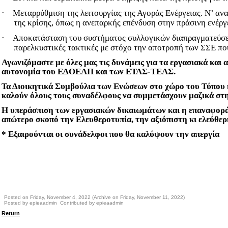
·
Μεταρρύθμιση της λειτουργίας της Αγοράς Ενέργειας. Ν’ ανα
της κρίσης, όπως η ανεπαρκής επένδυση στην πράσινη ενέργ
·
Αποκατάσταση του συστήματος συλλογικών διαπραγματεύσεω
παρελκυστικές τακτικές με στόχο την αποτροπή των ΣΣΕ πο
Αγωνιζόμαστε με όλες μας τις δυνάμεις για τα εργασιακά και α
αυτονομία του ΕΔΟΕΑΠ
και των ΕΤΑΣ-ΤΕΑΣ.
Τα Διοικητικά Συμβούλια των Ενώσεων στο χώρο του Τύπο
καλούν όλους τους συναδέλφους να συμμετάσχουν μαζικά στη
Η υπεράσπιση των εργασιακών δικαιωμάτων και η επαναφορά 
απώτερο σκοπό την Ελευθεροτυπία, την αξιόπιστη κι ελεύθερ
*
Εξαιρούνται οι συνάδελφοι που θα καλύψουν την απεργία
Posted on Friday, November 4, 2022 (Archive on Friday, November 11, 2022)
Posted by epieaadmin Contributed by epieaadmin
Return