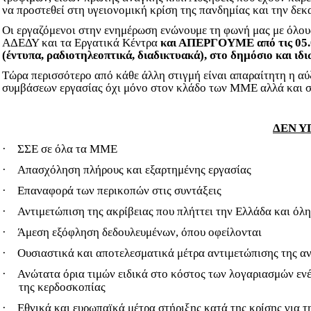
να προστεθεί στη υγειονομική κρίση της πανδημίας και την δε
Οι εργαζόμενοι στην ενημέρωση ενώνουμε τη φωνή μας με όλους 
ΑΔΕΔΥ και τα Εργατικά Κέντρα
και ΑΠΕΡΓΟΥΜΕ από τις 05.00
(έντυπα, ραδιοτηλεοπτικά, διαδικτυακά), στο δημόσιο και 
Τώρα περισσότερο από κάθε άλλη στιγμή είναι απαραίτητη η α
συμβάσεων εργασίας όχι μόνο στον κλάδο των ΜΜΕ αλλά και σε
ΔΕΝ Υ
·
ΣΣΕ σε όλα τα ΜΜΕ
·
Απασχόληση πλήρους και εξαρτημένης εργασίας
·
Επαναφορά των περικοπών στις συντάξεις
·
Αντιμετώπιση της ακρίβειας που πλήττει την Ελλάδα και όλ
·
Άμεση εξόφληση δεδουλευμένων, όπου οφείλονται
·
Ουσιαστικά και αποτελεσματικά μέτρα αντιμετώπισης της αν
·
Ανώτατα όρια τιμών ειδικά στο κόστος των λογαριασμών ενέ
της κερδοσκοπίας
·
Εθνικά και ευρωπαϊκά μέτρα στήριξης κατά της κρίσης για 