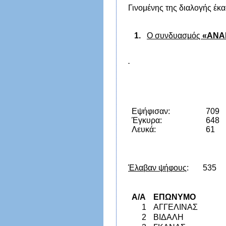
Γινομένης της διαλογής έκ
1.
Ο συνδυασμός
«ΑΝΑ
Εψήφισαν
:
709
Έγκυρα
:
648
Λευκά
:
61
Έλαβαν ψήφους
: 535
Α/Α
ΕΠΩΝΥΜΟ
1
ΑΓΓΕΛΙΝΑΣ
2
ΒΙΔΑΛΗ