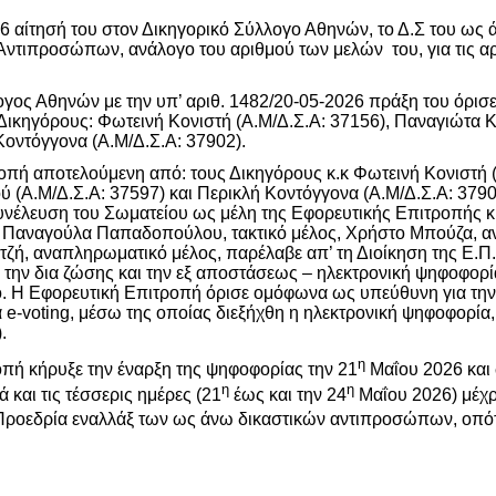
6 αίτησή του στον Δικηγορικό Σύλλογο Αθηνών, το Δ.Σ του ως
Αντιπροσώπων, ανάλογο του αριθμού των μελών του, για τις αρ
γος Αθηνών με την υπ’ αριθ. 1482/20-05-2026 πράξη του όρισε
Δικηγόρους:
Φωτεινή Κονιστή (Α.Μ/Δ.Σ.Α: 37156), Παναγιώτα 
Κοντόγγονα (Α.Μ/Δ.Σ.Α: 37902).
οπή αποτελούμενη από: τους Δικηγόρους κ.κ Φωτεινή Κονιστή (
 (Α.Μ/Δ.Σ.Α: 37597) και Περικλή Κοντόγγονα (Α.Μ/Δ.Σ.Α: 3790
Συνέλευση του Σωματείου ως μέλη της Εφορευτικής Επιτροπής κ
ς, Παναγούλα Παπαδοπούλου, τακτικό μέλος, Χρήστο Μπούζα, 
ζή, αναπληρωματικό μέλος, παρέλαβε απ’ τη Διοίκηση της Ε.Π.
α την δια ζώσης και την εξ αποστάσεως – ηλεκτρονική ψηφοφορί
κό. Η Εφορευτική Επιτροπή όρισε ομόφωνα ως υπεύθυνη για την
α
e
-
voting
, μέσω της οποίας διεξήχθη η ηλεκτρονική ψηφοφορία,
.
η
οπή κήρυξε την έναρξη της ψηφοφορίας την 21
Μαΐου 2026 και 
η
η
 και τις τέσσερις ημέρες (21
έως και την 24
Μαΐου 2026) μέχρι
Προεδρία εναλλάξ των ως άνω
δικαστικών αντιπροσώπων,
οπότ