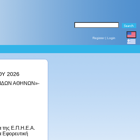
Register
|
Login
ΟΥ 2026
ΙΔΩΝ ΑΘΗΝΩΝ»-
 της Ε.Π.Η.Ε.Α.
α Εφορευτική