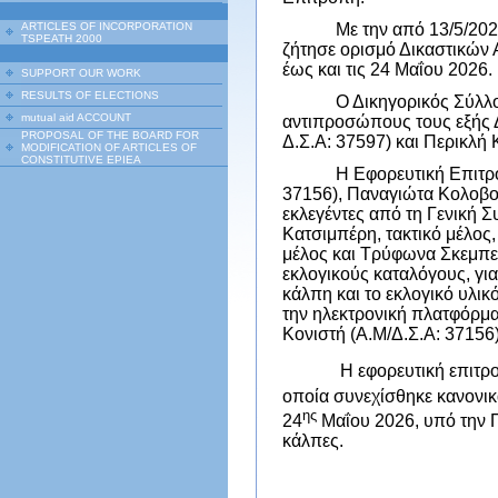
ARTICLES OF INCORPORATION
Με την από 13/5/202
TSPEATH 2000
ζήτησε ορισμό Δικαστικών 
έως και τις 24 Μαΐου 2026.
SUPPORT OUR WORK
RESULTS OF ELECTIONS
Ο Δικηγορικός Σύλλο
mutual aid ACCOUNT
αντιπροσώπους τους εξής 
PROPOSAL OF THE BOARD FOR
Δ.Σ.Α: 37597) και Περικλή 
MODIFICATION OF ARTICLES OF
CONSTITUTIVE EPIEA
Η Εφορευτική Επιτρ
37156), Παναγιώτα Κολοβού
εκλεγέντες από τη Γενική 
Κατσιμπέρη, τακτικό μέλο
μέλος και Τρύφωνα Σκεμπετ
εκλογικούς καταλόγους, γι
κάλπη και το εκλογικό υλι
την ηλεκτρονική πλατφόρμ
Κονιστή (Α.Μ/Δ.Σ.Α: 37156)
Η εφορευτική επιτρ
οποία συνεχίσθηκε κανονικά
ης
24
Μαΐου 2026, υπό την 
κάλπες.