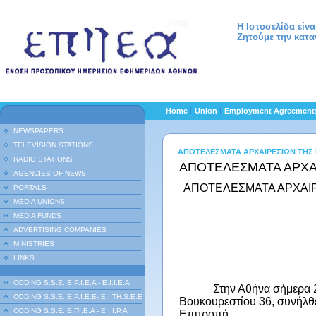
Η Ιστοσελίδα είν
Ζητούμε την κατα
Home
Union
Employment Agreemen
NEWSPAPERS
TELEVISION STATIONS
ΑΠΟΤΕΛΕΣΜΑΤΑ ΑΡΧΑΙΡΕΣΙΩΝ ΤΗΣ Ε
RADIO STATIONS
ΑΠΟΤΕΛΕΣΜΑΤΑ ΑΡΧΑΙΡ
AGENCIES OF NEWS
ΑΠΟΤΕΛΕΣΜΑΤΑ ΑΡΧΑΙ
PORTALS
MEDIA UNIONS
MEDIA FUNDS
ADVERTISING COMPANIES
MINISTRIES
LINKS
CODING S.S.E. E.P.I.E.A - E.I.I.E.A
Στην Αθήνα σήμερα 2
CODING S.S.E. E.P.I.E.E- E.I.TH.S.E.E
Βουκουρεστίου 36, συνήλθ
CODING S.S.E. Ε.ΠΙ.Ε.Α - Ε.Ι.Ι.P.A
Επιτροπή.