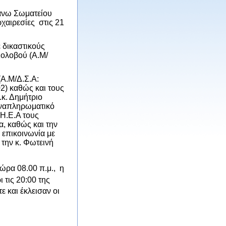
 άνω Σωματείου
χαιρεσίες στις 21
 δικαστικούς
Κολοβού (Α.Μ/
Α.Μ/Δ.Σ.Α:
2) καθώς και τους
.κ. Δημήτριο
αναπληρωματικό
Η.Ε.Α τ
o
υς
α, καθώς και την
 επικοινωνία με
 την κ. Φωτεινή
ώρα 08.00 π.μ., η
 τις 20:00 της
ε και έκλεισαν οι