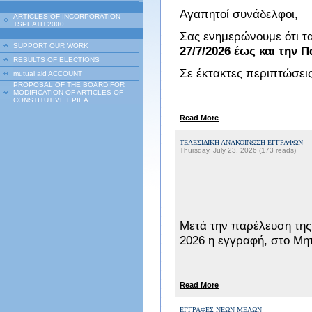
Αγαπητοί συνάδελφοι,
ARTICLES OF INCORPORATION
TSPEATH 2000
Σας ενημερώνουμε ότι τ
SUPPORT OUR WORK
27/7/2026 έως και την 
RESULTS OF ELECTIONS
Σε έκτακτες περιπτώσεις
mutual aid ACCOUNT
PROPOSAL OF THE BOARD FOR
MODIFICATION OF ARTICLES OF
CONSTITUTIVE EPIEA
Read More
ΤΕΛΕΣΙΔΙΚΗ ΑΝΑΚΟΙΝΩΣΗ ΕΓΓΡΑΦΩΝ
Thursday, July 23, 2026 (173 reads)
Μετά την παρέλευση της
2026 η εγγραφή, στο Μ
Read More
ΕΓΓΡΑΦΕΣ ΝΕΩΝ ΜΕΛΩΝ