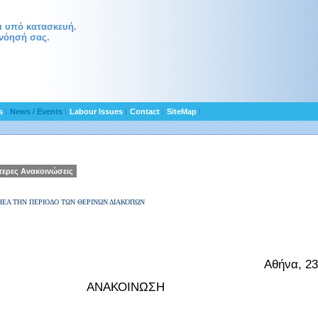
αι υπό κατασκευή.
νόησή σας.
ts
News / Events
Labour Issues
Contact
SiteMap
τερες Ανακοινώσεις
ΗΕΑ ΤΗΝ ΠΕΡΙΟΔΟ ΤΩΝ ΘΕΡΙΝΩΝ ΔΙΑΚΟΠΩΝ
Αθήνα,
2
3
ΑΝΑΚΟΙΝΩΣΗ