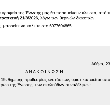
α γραφεία της Ένωσης μας θα παραμείνουν κλειστά, από 
Παρασκευή 21/8/2026
, λόγω των θερινών διακοπών.
, μπορείτε να καλείτε στο 6977604865.
Αθήνα, 23
Α Ν Α Κ Ο Ι Ν Ω Σ Η
 15νθήμερης προθεσμίας ενστάσεων, οριστικοποιείται από
ητρώο της Ένωσης, των ακολούθων συναδέλφων: