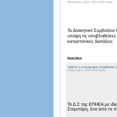
Wednesday, July 8, 2026 (408 reads)
Το Διοικητικό Συμβούλιο 
υπόψη τις υποβληθείσες 
καταστατικές διατάξεις
Read More
"ΕΦΥΓΕ" Ο ΣΥΝΑΔΕΛΦΟΣ ΣΤΑΜΠΟΡΗΣ 
Friday, July 3, 2026 (404 reads)
Το Δ.Σ της ΕΠΗΕΑ με ιδι
Σταμπόρη, ένα από τα π