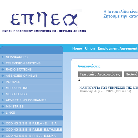
Η Ιστοσελίδα είν
Ζητούμε την κατα
Home
Union
Employment Agreemen
NEWSPAPERS
TELEVISION STATIONS
Ανακοινώσεις
RADIO STATIONS
Τελευταίες Ανακοινώσεις
Παλαιό
AGENCIES OF NEWS
1
PORTALS
Η ΛΕΙΤΟΥΡΓΙΑ ΤΩΝ ΥΠΗΡΕΣΙΩΝ ΤΗΣ ΕΠ
MEDIA UNIONS
Thursday, July 23, 2026 (151 reads)
MEDIA FUNDS
ADVERTISING COMPANIES
MINISTRIES
LINKS
CODING S.S.E. E.P.I.E.A - E.I.I.E.A
CODING S.S.E. E.P.I.E.E- E.I.TH.S.E.E
CODING S.S.E. Ε.ΠΙ.Ε.Α - Ε.Ι.Ι.P.A