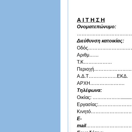
Α Ι Τ Η Σ Η
Ονοματεπώνυμο:
……………………………
Διεύθυνση κατοικίας:
Οδός……………………
Αριθμ……
T.K………………
Περιοχή……………………
Α.Δ.Τ………………ΕΚΔ.
ΑΡΧΗ………………….
Τηλέφωνα:
Οικίας: ………………...............
Εργασίας:……………
Κινητό…………………
E-
mail
………………………