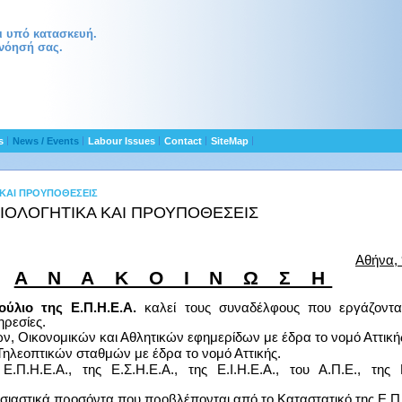
αι υπό κατασκευή.
νόησή σας.
ts
News / Events
Labour Issues
Contact
SiteMap
 ΚΑΙ ΠΡΟΥΠΟΘΕΣΕΙΣ
ΑΙΟΛΟΓΗΤΙΚΑ ΚΑΙ ΠΡΟΥΠΟΘΕΣΕΙΣ
Αθήνα,
Α Ν Α Κ Ο Ι Ν Ω Σ Η
ούλιο της Ε.Π.Η.Ε.Α.
καλεί τους συναδέλφους που εργάζονται 
ηρεσίες.
ν, Οικονομικών και Αθλητικών εφημερίδων με έδρα το νομό Αττική
ηλεοπτικών σταθμών με έδρα το νομό Αττικής.
Ε.Π.Η.Ε.Α., της Ε.Σ.Η.Ε.Α., της Ε.Ι.Η.Ε.Α., του Α.Π.Ε., της 
υσιαστικά προσόντα που προβλέπονται από το Καταστατικό της Ε.Π