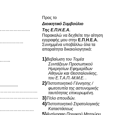
Προς το
Διοικητικό Συμβούλιο
……………………
Της Ε.Π.Η.Ε.Α.
Παρακαλώ να δεχθείτε την αίτηση
εγγραφής μου στην
Ε.Π.Η.Ε.Α.
…………………
Συνημμένα υποβάλλω όλα τα
απαραίτητα δικαιολογητικά:
1)
Βεβαίωση του Τομέα
……..
Συντάξεων Προσωπικού
Ημερησίων Εφημερίδων
Αθηνών και Θεσσαλονίκης,
του Ε.Τ.Α.Π.-Μ.Μ.Ε. .
2)
Πιστοποιητικό Γέννησης /
............
φωτοτυπία της αστυνομικής
…………………………….
ταυτότητας επικυρωμένη.
……………………………
3)
Τ
ίτλο σπουδών.
4)
Πιστοποιητικό Στρατολογικής
Καταστάσεως
………………………
5)
Αντίγραφο Ποινικού Μητρώου