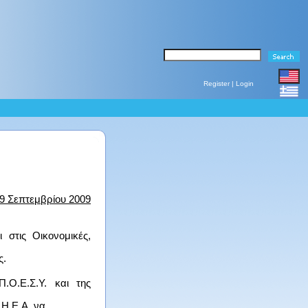
Register
|
Login
9
Σεπτεμβρίου 2009
στις Οικονομικές,
ς.
Π.Ο.Ε.Σ.Υ. και της
.Η.Ε.Α. να