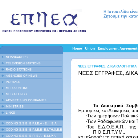
Η Ιστοσελίδα είν
Ζητούμε την κατα
Home
Union
Employment Agreemen
NEWSPAPERS
TELEVISION STATIONS
ΝΕΕΣ ΕΓΓΡΑΦΕΣ, ΔΙΚΑΙΟΛΟΓΗΤΙΚΑ
RADIO STATIONS
ΝΕΕΣ ΕΓΓΡΑΦΕΣ, ΔΙΚ
AGENCIES OF NEWS
PORTALS
MEDIA UNIONS
MEDIA FUNDS
ADVERTISING COMPANIES
Το Διοικητικό Συμβ
MINISTRIES
Εμπορικές και Διοικητικές υπ
LINKS
·
Των ημερήσιων Πολιτικώ
·
Των Ραδιοφωνικών και Τ
CODING S.S.E. E.P.I.E.A - E.I.I.E.A
·
Του Ε.Δ.Ο.Ε.Α.Π., της 
CODING S.S.E. E.P.I.E.E- E.I.TH.S.E.E
Π.Ο.Ε.Π.Τ.Υ.Μ..
CODING S.S.E. Ε.ΠΙ.Ε.Α - Ε.Ι.Ι.P.A
και πληρούν τα τυπικά και ο