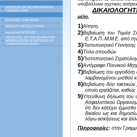
υποβάλλουν σχετικές αιτήσει
ARTICLES OF INCORPORATION
ΔΙΚΑΙΟΛΟΓΗΤ
TSPEATH 2000
μέλη.
SUPPORT OUR WORK
1)
Αίτηση.
RESULTS OF ELECTIONS
2)
Βεβαίωση του Τομέα Σ
mutual aid ACCOUNT
PROPOSAL OF THE BOARD FOR
Ε.Τ.Α.Π.-Μ.Μ.Ε. από τη
MODIFICATION OF ARTICLES OF
3)
CONSTITUTIVE EPIEA
Πιστοποιητικό Γέννησης
4)
Τίτλο σπουδών
5)
Πιστοποιητικό Στρατολο
6)
Αντίγραφο Ποινικού Μη
7)
Βεβαίωση του εργοδότη 
λαμβανομένου μισθού κα
8)
Βεβαίωση δύο τακτικών 
οποίο εργάζεται, καθώς
9)
Υπεύθυνη δήλωση του υπ
Ασφαλιστικού Οργανισμ
ότι δεν κατέχει έμμισθ
δικαίου ως και δημοσί
λόγω ασκήσεως και άλλ
Πληροφορίες
:
στην Γραμμα