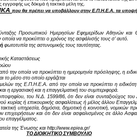
ς εγγραφής ως δόκιμά ή τακτικά μέλη της.
ΙΚΑ
που θα πρέπει να υποβάλλουν στην Ε.Π.Η.Ε.Α. τα υποψ
ύνταξης Προσωπικού Ημερησίων Εφημερίδων Αθηνών και Θ
ν οποία να προκύπτει ο χρόνος της ασφάλισής τους σ’ αυτό.
ή
φωτοτυπία της αστυνομικής τους ταυτότητας.
γικής Καταστάσεως
τρώου
από την οποία να προκύπτει η ημερομηνία πρόσληψης, η ειδικ
ι το μέσο στο οποίο εργάζεται
μελών της Ε.Π.Η.Ε.Α. από την οποία να προκύπτει η ειδικότη
 και η εργασιακή και η επαγγελματική του συμπεριφορά.
οψηφίου, του Ν.Δ. 1599/86, ότι δεν είναι συνταξιούχος του
ού κυρίας ή επικουρικής ασφαλίσεως ή μέλος άλλου Επαγγελμ
ο τακτική υπηρεσία, δημόσια, δημοτική ή κοινοτική, νομικών
ων επιχειρήσεων και ότι δεν είναι ασφαλισμένος σε άλλο Ασφ
ου επαγγέλματος.
τεία της Ένωσης και http://www.epiea.gr/
ΤΟ ΔΙΟΙΚΗΤΙΚΟ ΣΥΜΒΟΥΛΙΟ