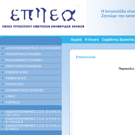
Η Ιστοσελίδα είν
Ζητούμε την κατα
Αρχική
Η ένωση
Συμβάσεις Εργασία
ΑΛΛΗΛΟΒΟΗΘΗΤΙΚΟΣ ΛΟΓΑΡΙΑΣΜΟΣ
ΤΗΛΕΟΠΤΙΚΟΙ ΣΤΑΘΜΟΙ
Επικοινωνία
ΡΑΔΙΟΦΩΝΙΚΟΙ ΣΤΑΘΜΟΙ
ΠΡΑΚΤΟΡΕΙΑ ΕΙΔΗΣΕΩΝ
Παρακαλώ 
ΕΝΩΣΕΙΣ Μ.Μ.Ε.
ΤΑΜΕΙΑ Μ.Μ.Ε.
ΥΠΟΥΡΓΕΙΑ
ΔΙΑΦΗΜΙΣΤΙΚΕΣ ΕΤΑΙΡΙΕΣ
LINKS
PORTALS
ΚΩΔΙΚΟΠΟΙΗΜΕΝΕΣ Σ.Σ.Ε. Ε.Π.Η.Ε.Α.
- Ε.Ι.Ι.P.A.
ΚΩΔΙΚΟΠΟΙΗΜΕΝΕΣ Σ.Σ.Ε. Ε.Π.Η.Ε.Α -
Ε.Ι.ΤΗ.Σ.Ε.Ε
ΚΩΔΙΚΟΠΟΙΗΜΕΝΕΣ Σ.Σ.Ε. Ε.Π.Η.Ε.Α.-
Ε.Ι.Η.Ε.Α.