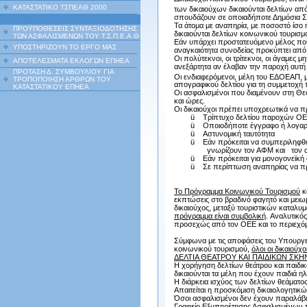
ΚΑΤΑΣΤΑΤΙΚΟ ΤΣΠΕΑΘ 2000
των δικαιούχων δικαιούνται δελτίων απ
σπουδάζουν σε οποιαδήποτε Δημόσια Σ
Τα άτομα με αναπηρία, με ποσοστό ίσο
ΠΡΟΫΠΟΘΕΣΕΙΣ ΣΥΝΤΑΞΙΟΔΟΤΗΣΗΣ
δικαιούνται δελτίων κοινωνικού τουρισμ
ΤΩΝ ΑΣΦΑΛΙΣΜΕΝΩΝ ΤΟΥ Τ.Σ.Π.Ε.Α.Θ
Εάν υπάρχει προστατευόμενο μέλος που ε
ΥΠΟΣΤΗΡΙΖΟΥΝ ΤΟ ΕΡΓΟ ΜΑΣ
αναγκαιότητα συνοδείας προκύπτει από
Οι πολύτεκνοι, οι τρίτεκνοι, οι άγαμες 
ΑΠΟΤΕΛΕΣΜΑΤΑ ΕΚΛΟΓΩΝ ΕΠΗΕΑ
ανεξάρτητα αν έλαβαν την παροχή αυτή 
ΠΡΟΤΑΣΗ Δ. ΣΥΜΒΟΥΛΙΟΥ ΓΙΑ
Οι ενδιαφερόμενοι, μέλη του ΕΔΟΕΑΠ, 
ΤΡΟΠΟΠΟΙΗΣΗ ΑΡΘΡΩΝ ΤΟΥ
απογραφικού δελτίου για τη συμμετοχή
ΚΑΤΑΣΤΑΤΙΚΟΥ ΕΠΗΕΑ
Οι ασφαλισμένοι που διαμένουν στη Θε
και ώρες.
Οι δικαιούχοι πρέπει υποχρεωτικά να 
ü
Τρίπτυχο δελτίου παροχών 
ü
Οποιοδήποτε έγγραφο ή λογαρ
ü
Αστυνομική ταυτότητα
ü
Εάν πρόκειται να συμπεριληφθ
γνωρίζουν τον ΑΦΜ και τον αρ
ü
Εάν πρόκειται για μονογονεϊκή
ü
Σε περίπτωση αναπηρίας να πρ
Το Πρόγραμμα Κοινωνικού Τουρισμού
κ
εκπτώσεις στο βραδινό φαγητό και μειωμ
δικαιούχος, μεταξύ τουριστικών καταλυ
πρόγραμμα είναι συμβολική
. Αναλυτικό
προσεχώς από τον ΟΕΕ και το περιεχόμ
Σύμφωνα με τις αποφάσεις του Υπουργε
κοινωνικού τουρισμού,
όλοι οι δικαιούχ
ΔΕΛΤΙΑ ΘΕΑΤΡΟΥ ΚΑΙ ΠΑΙΔΙΚΩΝ Σ
Η χορήγηση δελτίων θεάτρου και παιδι
δικαιούνται τα μέλη που έχουν παιδιά ηλ
Η διάρκεια ισχύος των δελτίων θεάματος
Απαιτείται η προσκόμιση δικαιολογητι
Όσοι ασφαλισμένοι δεν έχουν παραλ
Γραφείο Εξυπηρέτησης Ασφαλισμένων τ