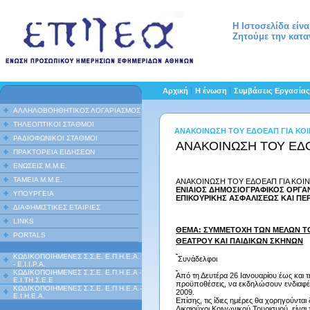
Η Ιστοσελίδα είν
Ζητούμε την κατα
Αρχική
Η ένωση
Συμβάσεις Εργασία
ΑΛΛΗΛΟΒΟΗΘΗΤΙΚΟΣ ΛΟΓΑΡΙΑΣΜΟΣ
ΤΗΛΕΟΠΤΙΚΟΙ ΣΤΑΘΜΟΙ
ΑΝΑΚΟΙΝΩΣΗ ΤΟΥ ΕΔΟΕΑΠ ΓΙΑ ΚΟ
ΡΑΔΙΟΦΩΝΙΚΟΙ ΣΤΑΘΜΟΙ
ΑΝΑΚΟΙΝΩΣΗ ΤΟΥ ΕΔΟ
ΠΡΑΚΤΟΡΕΙΑ ΕΙΔΗΣΕΩΝ
ΕΝΩΣΕΙΣ Μ.Μ.Ε.
ΤΑΜΕΙΑ Μ.Μ.Ε.
ΑΝΑΚΟΙΝΩΣΗ ΤΟΥ ΕΔΟΕΑΠ ΓΙΑ ΚΟΙ
ΕΝΙΑΙΟΣ ΔΗΜΟΣΙΟΓΡΑΦΙΚΟΣ ΟΡΓΑ
ΥΠΟΥΡΓΕΙΑ
ΕΠΙΚΟΥΡΙΚΗΣ ΑΣΦΑΛΙΣΕΩΣ ΚΑΙ Π
ΔΙΑΦΗΜΙΣΤΙΚΕΣ ΕΤΑΙΡΙΕΣ
LINKS
ΘΕΜΑ: ΣΥΜΜΕΤΟΧΗ ΤΩΝ ΜΕΛΩΝ ΤΟ
PORTALS
ΘΕΑΤΡΟΥ ΚΑΙ ΠΑΙΔΙΚΩΝ ΣΚΗΝΩΝ
ΚΩΔΙΚΟΠΟΙΗΜΕΝΕΣ Σ.Σ.Ε. Ε.Π.Η.Ε.Α.
Συνάδελφοι
- Ε.Ι.Ι.P.A.
ΚΩΔΙΚΟΠΟΙΗΜΕΝΕΣ Σ.Σ.Ε. Ε.Π.Η.Ε.Α -
Από τη Δευτέρα 26 Ιανουαρίου έως και
Ε.Ι.ΤΗ.Σ.Ε.Ε
προϋποθέσεις, να εκδηλώσουν ενδιαφέρ
ΚΩΔΙΚΟΠΟΙΗΜΕΝΕΣ Σ.Σ.Ε. Ε.Π.Η.Ε.Α.-
2009.
Ε.Ι.Η.Ε.Α.
Επίσης, τις ίδιες ημέρες θα χορηγούντα
Δικαιούχοι Κοινωνικού Τουρισμού, είνα