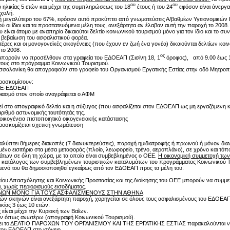
ου
ου
ό ηλικίας 5 ετών και μέχρι της συμπληρώσεως του 18
έτους ή του 24
εφόσον είναι άνεργα
χολή.
 ή μεγαλύτερο του 67%, εφόσον αυτό προκύπτει από γνωματεύσεις Α/βαθμίων Υγειονομικών
ού οι ίδιοι και τα προστατευόμενα μέλη τους, ανεξάρτητα αν έλαβαν αυτή την παροχή το 2008.
ίναι άτομο με αναπηρία δικαιούται δελτίο κοινωνικού τουρισμού μόνο για τον ίδιο και το συ
 βεβαίωση του ασφαλιστικού φορέα.
μητέρες και οι μονογονεϊκές οικογένειες (που έχουν εν ζωή ένα γονέα) δικαιούνται δελτίων κο
το 2008.
ος
μπορούν να προσέλθουν στα γραφεία του ΕΔΟΕΑΠ (Σισίνη 18, 1
όροφος), από 9.00 έως 
 τους στο πρόγραμμα Κοινωνικού Τουρισμού.
σσαλονίκη θα απογραφούν στο γραφείο του Οργανισμού Εργατικής Εστίας στην οδό Μητροπόλ
προσκομίσουν:
ΟΕΕ-ΕΔΟΕΑΠ
ιασμό στον οποίο αναγράφεται ο ΑΦΜ
εί στο απογραφικό δελτίο και η σύζυγος (που ασφαλίζεται στον ΕΔΟΕΑΠ ως μη εργαζόμενη κ
ιθμό αστυνομικής ταυτότητάς της.
 οικογένεια πιστοποιητικό οικογενειακής κατάστασης
οσκομίζεται σχετική γνωμάτευση
αλύπτει 8ήμερες διακοπές (7 διανυκτερεύσεις), παροχή ημιδιατροφής ή πρωινού ή μόνον δια
ένο εισιτήριο στα μέσα μεταφοράς (πλοίο, λεωφορείο, τρένο, αεροπλάνο), σε χρόνο και τόπο
μάτων σε όλη τη χώρα, με τα οποία είναι συμβεβλημένος ο ΟΕΕ.
Η οικονομική συμμετοχή των
ς κατάλογος των συμβεβλημένων τουριστικών καταλυμάτων του προγράμματος Κοινωνικού Τ
ενό του θα δημοσιοποιηθεί εγκαίρως από τον ΕΔΟΕΑΠ προς τα μέλη του.
ίου Απασχόλησης και Κοινωνικής Προστασίας και της Διοίκησης του ΟΕΕ μπορούν να συμμ
οι, χωρίς περιορισμούς εισοδήματος
.
ΚΗΝΩΝ ΜΟΝΟ ΓΙΑ ΤΟΥΣ ΑΣΦΑΛΙΣΜΕΝΟΥΣ ΣΤΗΝ ΑΘΗΝΑ
κών σκηνών είναι ανεξάρτητη παροχή, χορηγείται σε όλους τους ασφαλισμένους του ΕΔΟΕΑ
ικίας 3 έως 10 ετών.
 είναι μέχρι την Κυριακή των Βαΐων.
κών όπως ανωτέρω (απογραφή Κοινωνικού Τουρισμού).
άβει το ΔΕΛΤΙΟ ΠΑΡΟΧΩΝ ΤΟΥ ΟΡΓΑΝΙΣΜΟΥ ΚΑΙ ΤΗΣ ΕΡΓΑΤΙΚΗΣ ΕΣΤΙΑΣ παρακαλούνται να
ου ΕΔΟΕΑΠ στο ισόγειο.