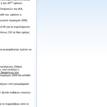
ου
 ή του 26
εφόσον
 Επιτροπών του ΙΚΑ,
νοδό του, εφόσον η
ινωνικού τουρισμού 2009,
14.00 για τη συμπλήρωση
εως 110 τις ίδιες ημέρες
αι ανασφάλιστη) πρέπει να
νυκτέρευση. Ειδικές
, που επιλέγει ο
 δικαιούχων στο
ουρισμού 2009 θα εκδοθεί
ετέχουν στα προγράμματα
Π. Δελτία παιδικών σκηνών
 το παραλάβουν από το